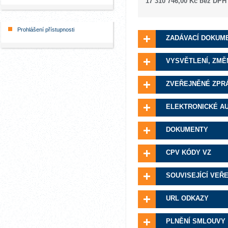
17 310 746,00 Kč bez DPH
Prohlášení přístupnosti
ZADÁVACÍ DOKUM
VYSVĚTLENÍ, ZMĚ
ZVEŘEJNĚNÉ ZPR
ELEKTRONICKÉ A
DOKUMENTY
CPV KÓDY VZ
SOUVISEJÍCÍ VEŘ
URL ODKAZY
PLNĚNÍ SMLOUVY