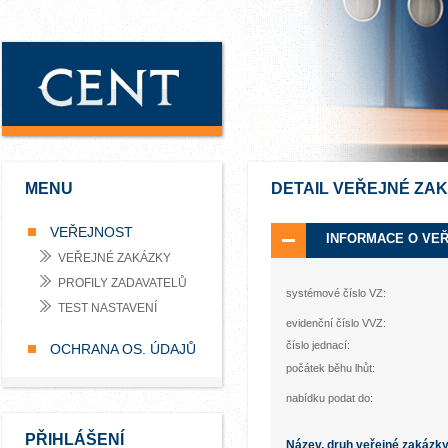
MENU
DETAIL VEŘEJNÉ ZA
VEŘEJNOST
INFORMACE O VE
VEŘEJNÉ ZAKÁZKY
PROFILY ZADAVATELŮ
systémové číslo VZ:
TEST NASTAVENÍ
evidenční číslo VVZ:
číslo jednací:
OCHRANA OS. ÚDAJŮ
počátek běhu lhůt:
nabídku podat do:
PŘIHLÁŠENÍ
Název, druh veřejné zakázk