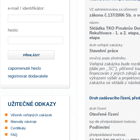
e-mail / identifikátor:
VZ administrována za účinnosti:
zákona č.137/2006 Sb. o 
název:
Skládka TKO Pinskrův Dvů
heslo:
Rekultivace - 1. a 2. etapa
etapa
druh veřejné zakázky:
Stavební práce
PŘIHLÁSIT
stručný popis předmětu:
Veřejná zakázka bude rozdě
zapomenuté heslo
(dále jen ,,SC"), přičemž k
financován z jiných zdrojů
registrovat dodavatele
výkazem výběr a projektov
zakázka se skládá z násled
Druh zadávacího řízení, pře
UŽITEČNÉ ODKAZY
druh řízení:
Otevřené řízení
Věstník veřejných zakázek
Manuály nástroje
typ dle předpokládané hodnoty:
Podlimitní
Certifikáty
FAQ
předpokládaná hodnota: