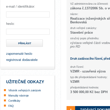
VZ administrována za účinnosti:
e-mail / identifikátor:
zákona č.137/2006 Sb. o 
název:
Realizace inženýrských sít
Benkovská
heslo:
druh veřejné zakázky:
Stavební práce
stručný popis předmětu:
výstava veřejné části vodo
PŘIHLÁSIT
pro RD
zapomenuté heslo
Druh zadávacího řízení, pře
registrovat dodavatele
druh řízení:
VZMR - uzavřená výzva
typ dle předpokládané hodnoty:
UŽITEČNÉ ODKAZY
VZMR
předpokládaná hodnota:
Věstník veřejných zakázek
3 500 000,00 Kč bez DPH
Manuály nástroje
Certifikáty
FAQ
ZADÁVACÍ DOKUM