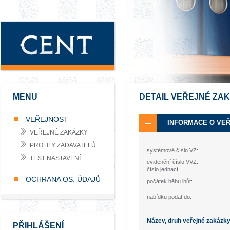
MENU
DETAIL VEŘEJNÉ ZA
VEŘEJNOST
INFORMACE O VE
VEŘEJNÉ ZAKÁZKY
PROFILY ZADAVATELŮ
systémové číslo VZ:
TEST NASTAVENÍ
evidenční číslo VVZ:
číslo jednací:
OCHRANA OS. ÚDAJŮ
počátek běhu lhůt:
nabídku podat do:
Název, druh veřejné zakázk
PŘIHLÁŠENÍ