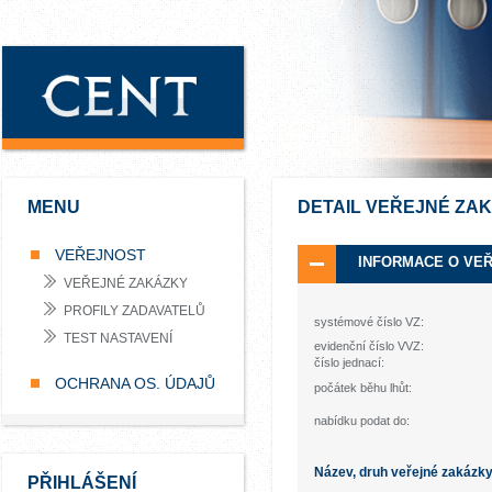
MENU
DETAIL VEŘEJNÉ ZA
VEŘEJNOST
INFORMACE O VE
VEŘEJNÉ ZAKÁZKY
PROFILY ZADAVATELŮ
systémové číslo VZ:
TEST NASTAVENÍ
evidenční číslo VVZ:
číslo jednací:
OCHRANA OS. ÚDAJŮ
počátek běhu lhůt:
nabídku podat do:
Název, druh veřejné zakázk
PŘIHLÁŠENÍ