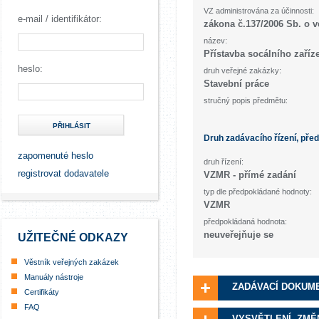
VZ administrována za účinnosti:
e-mail / identifikátor:
zákona č.137/2006 Sb. o 
název:
Přístavba socálního zaříze
heslo:
druh veřejné zakázky:
Stavební práce
stručný popis předmětu:
PŘIHLÁSIT
Druh zadávacího řízení, pře
zapomenuté heslo
druh řízení:
registrovat dodavatele
VZMR - přímé zadání
typ dle předpokládané hodnoty:
VZMR
předpokládaná hodnota:
neuveřejňuje se
UŽITEČNÉ ODKAZY
Věstník veřejných zakázek
Manuály nástroje
ZADÁVACÍ DOKUM
Certifikáty
FAQ
VYSVĚTLENÍ, ZMĚ