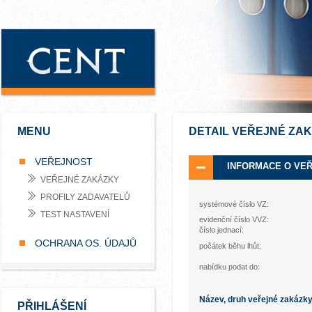
MENU
DETAIL VEŘEJNÉ ZA
VEŘEJNOST
INFORMACE O VE
VEŘEJNÉ ZAKÁZKY
PROFILY ZADAVATELŮ
systémové číslo VZ:
TEST NASTAVENÍ
evidenční číslo VVZ:
číslo jednací:
OCHRANA OS. ÚDAJŮ
počátek běhu lhůt:
nabídku podat do:
Název, druh veřejné zakázk
PŘIHLÁŠENÍ