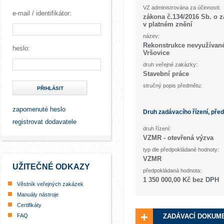
VZ administrována za účinnosti:
e-mail / identifikátor:
zákona č.134/2016 Sb. o 
v platném znění
název:
Rekonstrukce nevyužívané
heslo:
Vršovice
druh veřejné zakázky:
Stavební práce
stručný popis předmětu:
PŘIHLÁSIT
zapomenuté heslo
Druh zadávacího řízení, pře
registrovat dodavatele
druh řízení:
VZMR - otevřená výzva
typ dle předpokládané hodnoty:
VZMR
UŽITEČNÉ ODKAZY
předpokládaná hodnota:
1 350 000,00 Kč bez DPH
Věstník veřejných zakázek
Manuály nástroje
Certifikáty
FAQ
ZADÁVACÍ DOKUM