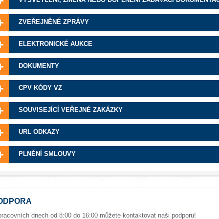
ZVEŘEJNĚNÉ ZPRÁVY
ELEKTRONICKÉ AUKCE
DOKUMENTY
CPV KÓDY VZ
SOUVISEJÍCÍ VEŘEJNÉ ZAKÁZKY
URL ODKAZY
PLNĚNÍ SMLOUVY
ODPORA
pracovních dnech od 8:00 do 16:00 můžete kontaktovat naši podporu!