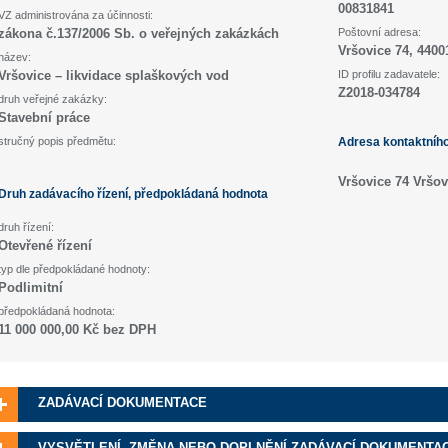
00831841
VZ administrována za účinnosti:
zákona č.137/2006 Sb. o veřejných zakázkách
Poštovní adresa:
Vršovice 74, 4400
název:
Vršovice – likvidace splaškových vod
ID profilu zadavatele:
Z2018-034784
druh veřejné zakázky:
Stavební práce
stručný popis předmětu:
Adresa kontaktníh
Vršovice 74 Vršov
Druh zadávacího řízení, předpokládaná hodnota
druh řízení:
Otevřené řízení
typ dle předpokládané hodnoty:
Podlimitní
předpokládaná hodnota:
11 000 000,00 Kč bez DPH
ZADÁVACÍ DOKUMENTACE
VYSVĚTLENÍ, ZMĚNA NEBO DOPLNĚNÍ ZADÁVACÍ DOKUMENTA