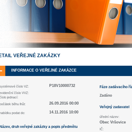
ETAIL VEŘEJNÉ ZAKÁZKY
INFORMACE O VEŘEJNÉ ZAKÁZCE
P18V10000732
systémové číslo VZ:
Fáze zadávacího ří
evidenční číslo VVZ:
Zadáno
číslo jednací:
26.09.2016 00:00
počátek běhu lhůt:
Veřejný zadavatel
14.11.2016 10:00
nabídku podat do:
úřední název:
Obec Vršovice
Název, druh veřejné zakázky a popis předmětu
IČ: