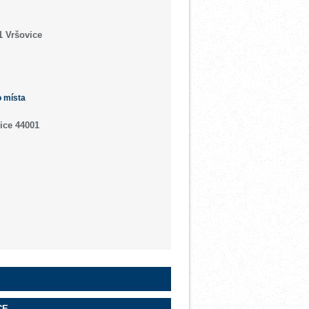
1 Vršovice
o místa
ice 44001
CE