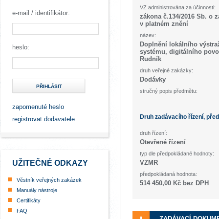
VZ administrována za účinnosti:
e-mail / identifikátor:
zákona č.134/2016 Sb. o 
v platném znění
název:
Doplnění lokálního výstr
heslo:
systému, digitálního pov
Rudník
druh veřejné zakázky:
Dodávky
PŘIHLÁSIT
stručný popis předmětu:
zapomenuté heslo
Druh zadávacího řízení, pře
registrovat dodavatele
druh řízení:
Otevřené řízení
typ dle předpokládané hodnoty:
UŽITEČNÉ ODKAZY
VZMR
předpokládaná hodnota:
Věstník veřejných zakázek
514 450,00 Kč bez DPH
Manuály nástroje
Certifikáty
FAQ
ZADÁVACÍ DOKUM