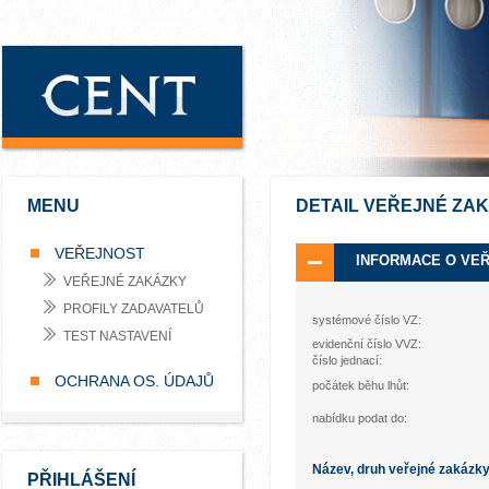
MENU
DETAIL VEŘEJNÉ ZA
VEŘEJNOST
INFORMACE O VE
VEŘEJNÉ ZAKÁZKY
PROFILY ZADAVATELŮ
systémové číslo VZ:
TEST NASTAVENÍ
evidenční číslo VVZ:
číslo jednací:
OCHRANA OS. ÚDAJŮ
počátek běhu lhůt:
nabídku podat do:
Název, druh veřejné zakázk
PŘIHLÁŠENÍ