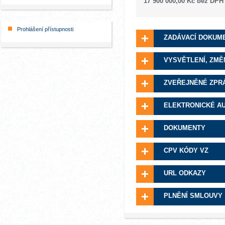
17 900 000,00 Kč bez DPH
Prohlášení přístupnosti
ZADÁVACÍ DOKUM
VYSVĚTLENÍ, ZMĚ
ZVEŘEJNĚNÉ ZPR
ELEKTRONICKÉ A
DOKUMENTY
CPV KÓDY VZ
URL ODKAZY
PLNĚNÍ SMLOUVY