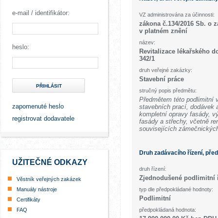
e-mail / identifikátor:
VZ administrována za účinnosti:
zákona č.134/2016 Sb. o 
v platném znění
název:
heslo:
Revitalizace lékařského 
342/1
druh veřejné zakázky:
Stavební práce
PŘIHLÁSIT
stručný popis předmětu:
Předmětem této podlimitní 
zapomenuté heslo
stavebních prací, dodávek 
kompletní opravy fasády, v
registrovat dodavatele
fasády a střechy, včetně r
souvisejících zámečnickýc
Druh zadávacího řízení, pře
UŽITEČNÉ ODKAZY
druh řízení:
Zjednodušené podlimitní 
Věstník veřejných zakázek
Manuály nástroje
typ dle předpokládané hodnoty:
Podlimitní
Certifikáty
FAQ
předpokládaná hodnota: