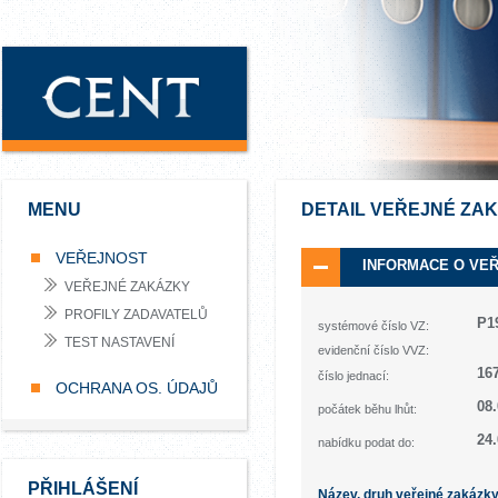
MENU
DETAIL VEŘEJNÉ ZA
VEŘEJNOST
INFORMACE O VE
VEŘEJNÉ ZAKÁZKY
PROFILY ZADAVATELŮ
P1
systémové číslo VZ:
TEST NASTAVENÍ
evidenční číslo VVZ:
16
číslo jednací:
OCHRANA OS. ÚDAJŮ
08.
počátek běhu lhůt:
24.
nabídku podat do:
PŘIHLÁŠENÍ
Název, druh veřejné zakázk