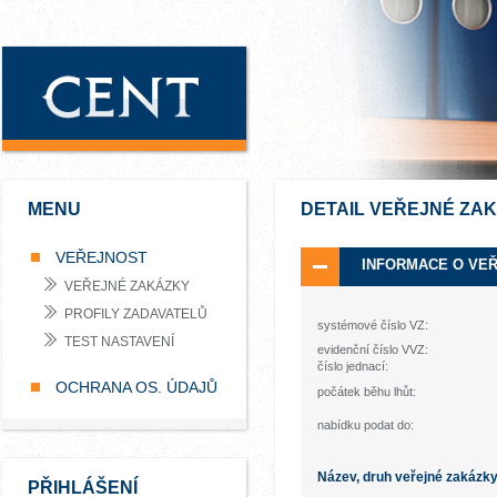
MENU
DETAIL VEŘEJNÉ ZA
VEŘEJNOST
INFORMACE O VE
VEŘEJNÉ ZAKÁZKY
PROFILY ZADAVATELŮ
systémové číslo VZ:
TEST NASTAVENÍ
evidenční číslo VVZ:
číslo jednací:
OCHRANA OS. ÚDAJŮ
počátek běhu lhůt:
nabídku podat do:
Název, druh veřejné zakázk
PŘIHLÁŠENÍ