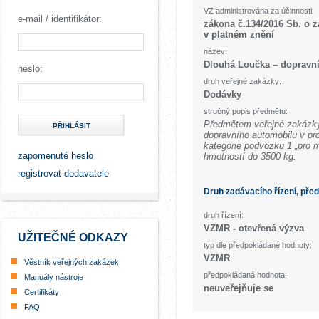
VZ administrována za účinnosti:
e-mail / identifikátor:
zákona č.134/2016 Sb. o 
v platném znění
název:
Dlouhá Loučka – dopravn
heslo:
druh veřejné zakázky:
Dodávky
stručný popis předmětu:
Předmětem veřejné zakázky
PŘIHLÁSIT
dopravního automobilu v pro
kategorie podvozku 1 „pro 
zapomenuté heslo
hmotností do 3500 kg.
registrovat dodavatele
Druh zadávacího řízení, pře
druh řízení:
VZMR - otevřená výzva
UŽITEČNÉ ODKAZY
typ dle předpokládané hodnoty:
VZMR
Věstník veřejných zakázek
předpokládaná hodnota:
Manuály nástroje
neuveřejňuje se
Certifikáty
FAQ