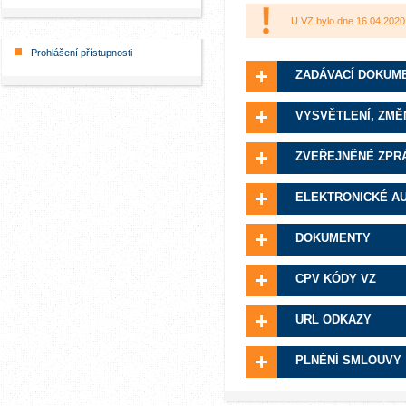
U VZ bylo dne 16.04.2020
Prohlášení přístupnosti
ZADÁVACÍ DOKUM
VYSVĚTLENÍ, ZMĚ
ZVEŘEJNĚNÉ ZPR
ELEKTRONICKÉ A
DOKUMENTY
CPV KÓDY VZ
URL ODKAZY
PLNĚNÍ SMLOUVY