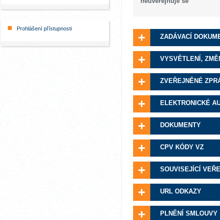
neuveřejňuje se
Prohlášení přístupnosti
ZADÁVACÍ DOKUM
VYSVĚTLENÍ, ZMĚ
ZVEŘEJNĚNÉ ZPR
ELEKTRONICKÉ A
DOKUMENTY
CPV KÓDY VZ
SOUVISEJÍCÍ VEŘ
URL ODKAZY
PLNĚNÍ SMLOUVY