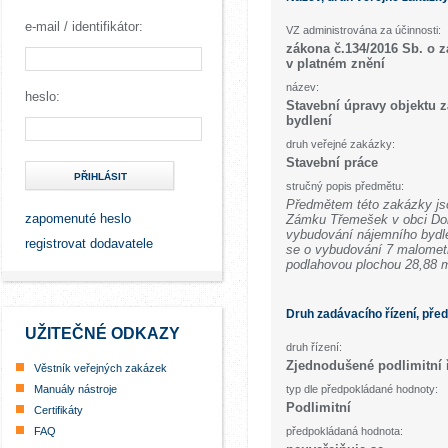
e-mail / identifikátor:
VZ administrována za účinnosti:
zákona č.134/2016 Sb. o 
v platném znění
název:
heslo:
Stavební úpravy objektu 
bydlení
druh veřejné zakázky:
Stavební práce
PŘIHLÁSIT
stručný popis předmětu:
Předmětem této zakázky jso
zapomenuté heslo
Zámku Třemešek v obci Dol
vybudování nájemního bydle
registrovat dodavatele
se o vybudování 7 malomet
podlahovou plochou 28,88 
Druh zadávacího řízení, pře
UŽITEČNÉ ODKAZY
druh řízení:
Zjednodušené podlimitní 
Věstník veřejných zakázek
Manuály nástroje
typ dle předpokládané hodnoty:
Podlimitní
Certifikáty
FAQ
předpokládaná hodnota: