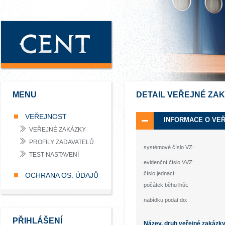
MENU
DETAIL VEŘEJNÉ ZA
VEŘEJNOST
INFORMACE O VE
VEŘEJNÉ ZAKÁZKY
PROFILY ZADAVATELŮ
systémové číslo VZ:
TEST NASTAVENÍ
evidenční číslo VVZ:
číslo jednací:
OCHRANA OS. ÚDAJŮ
počátek běhu lhůt:
nabídku podat do:
PŘIHLÁŠENÍ
Název, druh veřejné zakázk