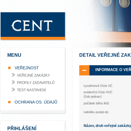
MENU
DETAIL VEŘEJNÉ ZA
VEŘEJNOST
INFORMACE O VE
VEŘEJNÉ ZAKÁZKY
PROFILY ZADAVATELŮ
systémové číslo VZ:
TEST NASTAVENÍ
evidenční číslo VVZ:
číslo jednací:
OCHRANA OS. ÚDAJŮ
počátek běhu lhůt:
nabídku podat do:
Název, druh veřejné zakázk
PŘIHLÁŠENÍ