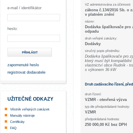
VZ administrována za účinnosti:
e-mail / identifikátor:
zákona č.134/2016 Sb. o 
v platném znění
název:
Dodávka špalíkovače pro 
heslo:
odpadu
druh veřejné zakázky:
Dodávky
stručný popis předmětu:
PŘIHLÁSIT
Dodávka špalíkovače pro z
který musí být kompatibilní
zapomenuté heslo
vlastnictví obce Rudník - 
s výkonem 36 kW
registrovat dodavatele
Druh zadávacího řízení, pře
druh řízení:
UŽITEČNÉ ODKAZY
VZMR - otevřená výzva
typ dle předpokládané hodnoty:
Věstník veřejných zakázek
VZMR
Manuály nástroje
předpokládaná hodnota:
Certifikáty
250 000,00 Kč bez DPH
FAQ