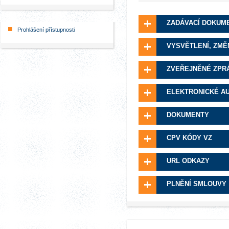
ZADÁVACÍ DOKUM
Prohlášení přístupnosti
VYSVĚTLENÍ, ZMĚ
ZVEŘEJNĚNÉ ZPR
ELEKTRONICKÉ A
DOKUMENTY
CPV KÓDY VZ
URL ODKAZY
PLNĚNÍ SMLOUVY