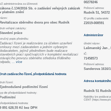
00278246
VZ administrována za účinnosti:
zákona č.134/2016 Sb. o zadávání veřejných zakázek
Poštovní adresa:
v platném znění
Rudník 51, 54372
název:
ID profilu zadavatele:
Revitalizace sběrného dvora pro obec Rudník
Z2019-008591
druh veřejné zakázky:
Stavební práce
Administrátor
stručný popis předmětu:
Zadávací řízení je realizováno za účelem uzavření
úřední název:
smlouvy mezi zadavatelem a jedním vybraným
Lašmanský Jan , 
dodavatelem, jejímž předmětem bude realizace
IČ:
stavebních prací spočívajících v kompletní revitalizaci
stávajícího provozu sběrného střediska tříděného
71458573
odpadu,
... více
Poštovní adresa:
Sanderova 1616/1
Druh zadávacího řízení, předpokládaná hodnota
Adresa kontaktníh
druh řízení:
Zjednodušené podlimitní řízení
Rudník 51 Rudník
typ dle předpokládané hodnoty:
Nabídky lze podávat pr
Podlimitní
CENT (https://www.pr
předpokládaná hodnota:
9 891 628,55 Kč bez DPH