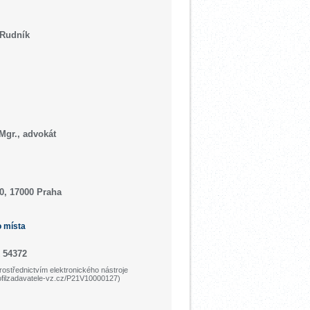
 Rudník
Mgr., advokát
0, 17000 Praha
o místa
 54372
ostřednictvím elektronického nástroje
ofilzadavatele-vz.cz/P21V10000127)