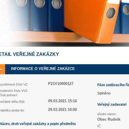
ETAIL VEŘEJNÉ ZAKÁZKY
INFORMACE O VEŘEJNÉ ZAKÁZCE
P21V10000127
systémové číslo VZ:
Fáze zadávacího ří
evidenční číslo VVZ:
Splněno
číslo jednací:
09.03.2021 15:16
počátek běhu lhůt:
Veřejný zadavatel
29.03.2021 10:00
nabídku podat do:
úřední název:
Obec Rudník
Název, druh veřejné zakázky a popis předmětu
IČ: