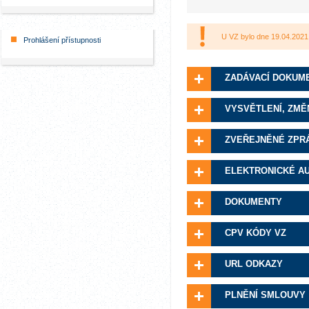
U VZ bylo dne 19.04.2021
Prohlášení přístupnosti
ZADÁVACÍ DOKUM
VYSVĚTLENÍ, ZMĚ
ZVEŘEJNĚNÉ ZPR
ELEKTRONICKÉ A
DOKUMENTY
CPV KÓDY VZ
URL ODKAZY
PLNĚNÍ SMLOUVY