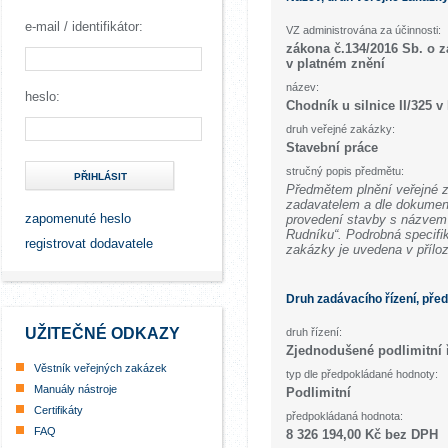
e-mail / identifikátor:
VZ administrována za účinnosti:
zákona č.134/2016 Sb. o 
v platném znění
název:
heslo:
Chodník u silnice II/325 
druh veřejné zakázky:
Stavební práce
stručný popis předmětu:
PŘIHLÁSIT
Předmětem plnění veřejné z
zadavatelem a dle dokument
zapomenuté heslo
provedení stavby s názvem „
Rudníku“. Podrobná specifi
registrovat dodavatele
zakázky je uvedena v přílo
Druh zadávacího řízení, pře
UŽITEČNÉ ODKAZY
druh řízení:
Zjednodušené podlimitní 
Věstník veřejných zakázek
typ dle předpokládané hodnoty:
Manuály nástroje
Podlimitní
Certifikáty
předpokládaná hodnota:
FAQ
8 326 194,00 Kč bez DPH