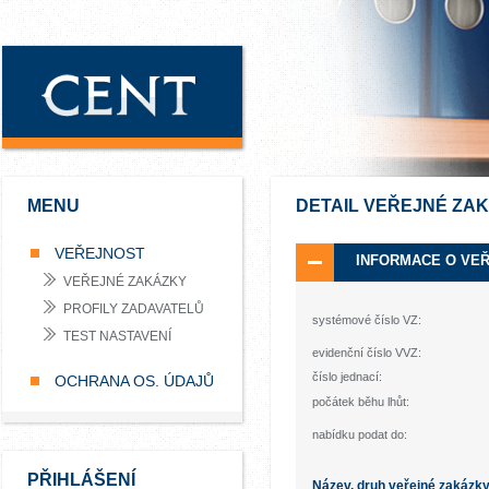
MENU
DETAIL VEŘEJNÉ ZA
VEŘEJNOST
INFORMACE O VE
VEŘEJNÉ ZAKÁZKY
PROFILY ZADAVATELŮ
systémové číslo VZ:
TEST NASTAVENÍ
evidenční číslo VVZ:
číslo jednací:
OCHRANA OS. ÚDAJŮ
počátek běhu lhůt:
nabídku podat do:
PŘIHLÁŠENÍ
Název, druh veřejné zakázk