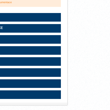
okumentace
CE