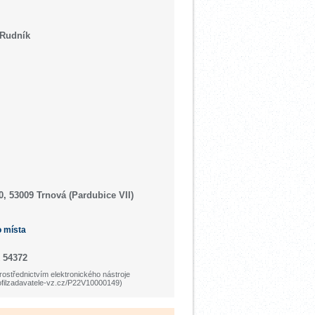
 Rudník
0, 53009 Trnová (Pardubice VII)
o místa
 54372
ostřednictvím elektronického nástroje
ofilzadavatele-vz.cz/P22V10000149)