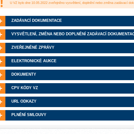
U VZ bylo dne 10.05.2022 zveřejněno vysvětlení, doplnění nebo změna zadávací d
ZADÁVACÍ DOKUMENTACE
VYSVĚTLENÍ, ZMĚNA NEBO DOPLNĚNÍ ZADÁVACÍ DOKUMENTA
ZVEŘEJNĚNÉ ZPRÁVY
ELEKTRONICKÉ AUKCE
DOKUMENTY
CPV KÓDY VZ
URL ODKAZY
PLNĚNÍ SMLOUVY