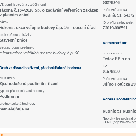
00278246
VZ administrována za účinnosti:
zákona č.134/2016 Sb. o zadávání veřejných zakázek
Poštovní adresa:
v platném znění
Rudník 51, 54372
název:
ID profilu zadavatele:
Rekonstrukce veřejné budovy č.p. 56 – obecní úřad
Z2019-008591
druh veřejné zakázky:
Stavební práce
Administrátor
stručný popis předmětu:
rekonstrukce vnitřních prostor budovy č.p. 56
úřední název:
Tedoz PP s.r.o.
IČ:
Druh zadávacího řízení, předpokládaná hodnota
01678850
druh řízení:
Poštovní adresa:
Zjednodušené podlimitní řízení
Jiřího Potůčka 29
typ dle předpokládané hodnoty:
Podlimitní
Adresa kontaktníh
předpokládaná hodnota:
neuveřejňuje se
Rudník 51 Rudník
Nabídky lze podávat pr
CENT (https://www.pr