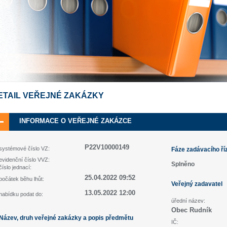
ETAIL VEŘEJNÉ ZAKÁZKY
INFORMACE O VEŘEJNÉ ZAKÁZCE
P22V10000149
systémové číslo VZ:
Fáze zadávacího ří
evidenční číslo VVZ:
Splněno
číslo jednací:
25.04.2022 09:52
počátek běhu lhůt:
Veřejný zadavatel
13.05.2022 12:00
nabídku podat do:
úřední název:
Obec Rudník
Název, druh veřejné zakázky a popis předmětu
IČ: