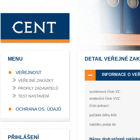
MENU
DETAIL VEŘEJNÉ ZA
VEŘEJNOST
INFORMACE O VE
VEŘEJNÉ ZAKÁZKY
PROFILY ZADAVATELŮ
systémové číslo VZ:
TEST NASTAVENÍ
evidenční číslo VVZ:
číslo jednací:
OCHRANA OS. ÚDAJŮ
počátek běhu lhůt:
nabídku podat do:
PŘIHLÁŠENÍ
Název, druh veřejné zakázk