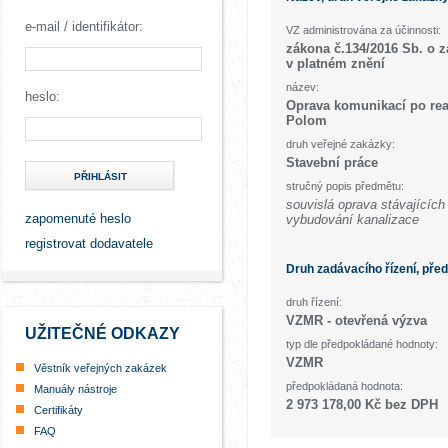
e-mail / identifikátor:
VZ administrována za účinnosti:
zákona č.134/2016 Sb. o 
v platném znění
název:
heslo:
Oprava komunikací po real
Polom
druh veřejné zakázky:
Stavební práce
PŘIHLÁSIT
stručný popis předmětu:
souvislá oprava stávajících 
zapomenuté heslo
vybudování kanalizace
registrovat dodavatele
Druh zadávacího řízení, pře
druh řízení:
VZMR - otevřená výzva
UŽITEČNÉ ODKAZY
typ dle předpokládané hodnoty:
VZMR
Věstník veřejných zakázek
předpokládaná hodnota:
Manuály nástroje
2 973 178,00 Kč bez DPH
Certifikáty
FAQ