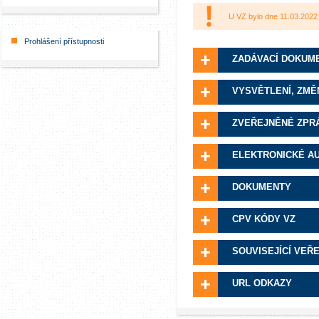
U VZ bylo dne 11.03.2022
Prohlášení přístupnosti
ZADÁVACÍ DOKUM
VYSVĚTLENÍ, ZMĚ
ZVEŘEJNĚNÉ ZPR
ELEKTRONICKÉ A
DOKUMENTY
CPV KÓDY VZ
SOUVISEJÍCÍ VEŘ
URL ODKAZY