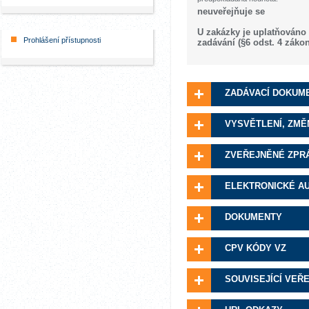
neuveřejňuje se
U zakázky je uplatňováno
Prohlášení přístupnosti
zadávání (§6 odst. 4 záko
ZADÁVACÍ DOKUM
VYSVĚTLENÍ, ZMĚ
ZVEŘEJNĚNÉ ZPR
ELEKTRONICKÉ A
DOKUMENTY
CPV KÓDY VZ
SOUVISEJÍCÍ VEŘ