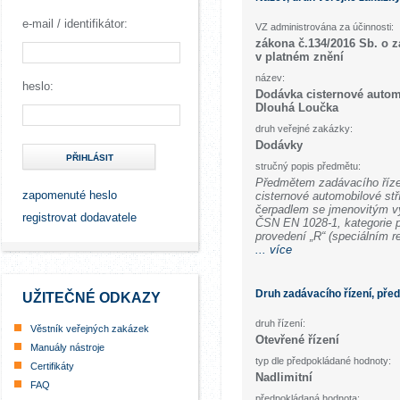
e-mail / identifikátor:
VZ administrována za účinnosti:
zákona č.134/2016 Sb. o 
v platném znění
název:
heslo:
Dodávka cisternové autom
Dlouhá Loučka
druh veřejné zakázky:
Dodávky
PŘIHLÁSIT
stručný popis předmětu:
Předmětem zadávacího řízen
zapomenuté heslo
cisternové automobilové st
čerpadlem se jmenovitým v
registrovat dodavatele
ČSN EN 1028-1, kategorie 
provedení „R“ (speciálním 
... více
Druh zadávacího řízení, pře
UŽITEČNÉ ODKAZY
druh řízení:
Věstník veřejných zakázek
Otevřené řízení
Manuály nástroje
typ dle předpokládané hodnoty:
Certifikáty
Nadlimitní
FAQ
předpokládaná hodnota: