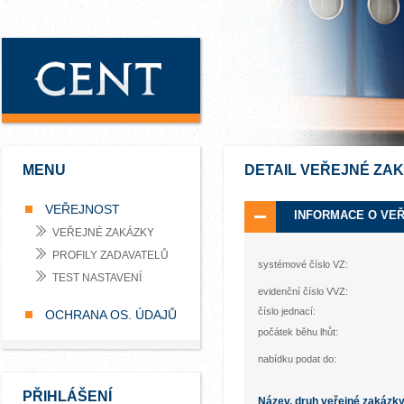
MENU
DETAIL VEŘEJNÉ ZA
VEŘEJNOST
INFORMACE O VE
VEŘEJNÉ ZAKÁZKY
PROFILY ZADAVATELŮ
systémové číslo VZ:
TEST NASTAVENÍ
evidenční číslo VVZ:
číslo jednací:
OCHRANA OS. ÚDAJŮ
počátek běhu lhůt:
nabídku podat do:
PŘIHLÁŠENÍ
Název, druh veřejné zakázk