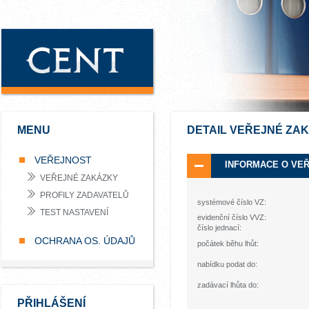
MENU
DETAIL VEŘEJNÉ ZA
VEŘEJNOST
INFORMACE O VE
VEŘEJNÉ ZAKÁZKY
PROFILY ZADAVATELŮ
systémové číslo VZ:
TEST NASTAVENÍ
evidenční číslo VVZ:
číslo jednací:
OCHRANA OS. ÚDAJŮ
počátek běhu lhůt:
nabídku podat do:
zadávací lhůta do:
PŘIHLÁŠENÍ