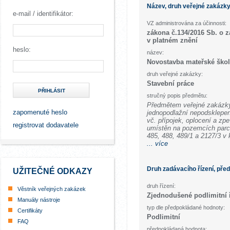
Název, druh veřejné zakázk
e-mail / identifikátor:
VZ administrována za účinnosti:
zákona č.134/2016 Sb. o 
v platném znění
heslo:
název:
Novostavba mateřské škol
druh veřejné zakázky:
Stavební práce
PŘIHLÁSIT
stručný popis předmětu:
Předmětem veřejné zakázky
zapomenuté heslo
jednopodlažní nepodsklepe
vč. přípojek, oplocení a zp
registrovat dodavatele
umístěn na pozemcích parc. 
485, 488, 489/1 a 2127/3 v 
... více
Druh zadávacího řízení, pře
UŽITEČNÉ ODKAZY
druh řízení:
Věstník veřejných zakázek
Zjednodušené podlimitní 
Manuály nástroje
typ dle předpokládané hodnoty:
Certifikáty
Podlimitní
FAQ
předpokládaná hodnota: