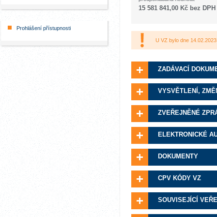
15 581 841,00 Kč bez DPH
Prohlášení přístupnosti
U VZ bylo dne 14.02.2023
ZADÁVACÍ DOKUM
VYSVĚTLENÍ, ZMĚ
ZVEŘEJNĚNÉ ZPR
ELEKTRONICKÉ A
DOKUMENTY
CPV KÓDY VZ
SOUVISEJÍCÍ VEŘ