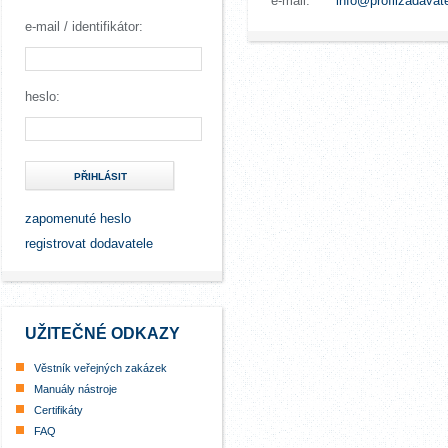
e-mail:
info@profilzadavat
e-mail / identifikátor:
heslo:
PŘIHLÁSIT
zapomenuté heslo
registrovat dodavatele
UŽITEČNÉ ODKAZY
Věstník veřejných zakázek
Manuály nástroje
Certifikáty
FAQ