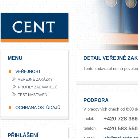
MENU
DETAIL VEŘEJNÉ ZA
Tento zadavatel nemá povole
VEŘEJNOST
VEŘEJNÉ ZAKÁZKY
PROFILY ZADAVATELŮ
TEST NASTAVENÍ
PODPORA
OCHRANA OS. ÚDAJŮ
V pracovních dnech od 8:00 d
+420 728 386
mobil:
+420 583 550
telefon:
PŘIHLÁŠENÍ