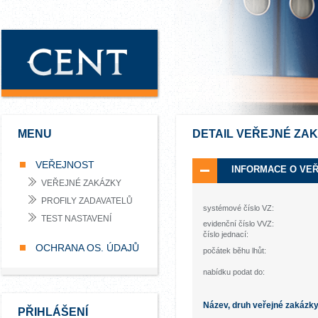
MENU
DETAIL VEŘEJNÉ ZA
VEŘEJNOST
INFORMACE O VE
VEŘEJNÉ ZAKÁZKY
PROFILY ZADAVATELŮ
systémové číslo VZ:
TEST NASTAVENÍ
evidenční číslo VVZ:
číslo jednací:
OCHRANA OS. ÚDAJŮ
počátek běhu lhůt:
nabídku podat do:
Název, druh veřejné zakázk
PŘIHLÁŠENÍ