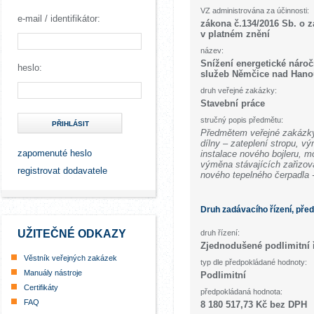
VZ administrována za účinnosti:
e-mail / identifikátor:
zákona č.134/2016 Sb. o 
v platném znění
název:
Snížení energetické náro
heslo:
služeb Němčice nad Hano
druh veřejné zakázky:
Stavební práce
stručný popis předmětu:
PŘIHLÁSIT
Předmětem veřejné zakázky 
dílny – zateplení stropu, vý
zapomenuté heslo
instalace nového bojleru, m
výměna stávajících zařizov
registrovat dodavatele
nového tepelného čerpadla 
Druh zadávacího řízení, pře
UŽITEČNÉ ODKAZY
druh řízení:
Zjednodušené podlimitní 
Věstník veřejných zakázek
typ dle předpokládané hodnoty:
Manuály nástroje
Podlimitní
Certifikáty
předpokládaná hodnota:
FAQ
8 180 517,73 Kč bez DPH