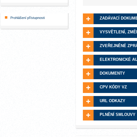
Prohlášení přístupnosti
ZADÁVACÍ DOKUM
VYSVĚTLENÍ, ZMĚ
ZVEŘEJNĚNÉ ZPR
ELEKTRONICKÉ A
DOKUMENTY
CPV KÓDY VZ
URL ODKAZY
PLNĚNÍ SMLOUVY