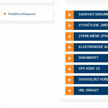
Prohlášení přístupnosti
ZADÁVACÍ DOKUM
VYSVĚTLENÍ, ZMĚ
ZVEŘEJNĚNÉ ZPR
ELEKTRONICKÉ A
DOKUMENTY
CPV KÓDY VZ
SOUVISEJÍCÍ VEŘ
URL ODKAZY