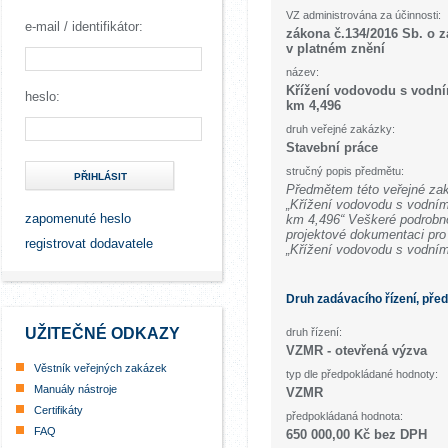
VZ administrována za účinnosti:
e-mail / identifikátor:
zákona č.134/2016 Sb. o 
v platném znění
název:
Křížení vodovodu s vodní
heslo:
km 4,496
druh veřejné zakázky:
Stavební práce
stručný popis předmětu:
PŘIHLÁSIT
Předmětem této veřejné zak
„Křížení vodovodu s vodní
zapomenuté heslo
km 4,496“ Veškeré podrobno
projektové dokumentaci pr
registrovat dodavatele
„Křížení vodovodu s vodn
Druh zadávacího řízení, pře
UŽITEČNÉ ODKAZY
druh řízení:
VZMR - otevřená výzva
Věstník veřejných zakázek
typ dle předpokládané hodnoty:
Manuály nástroje
VZMR
Certifikáty
předpokládaná hodnota:
FAQ
650 000,00 Kč bez DPH