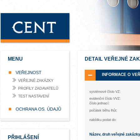
MENU
DETAIL VEŘEJNÉ ZA
VEŘEJNOST
INFORMACE O VE
VEŘEJNÉ ZAKÁZKY
PROFILY ZADAVATELŮ
systémové číslo VZ:
TEST NASTAVENÍ
evidenční číslo VVZ:
číslo jednací:
OCHRANA OS. ÚDAJŮ
počátek běhu lhůt:
nabídku podat do:
Název, druh veřejné zakázk
PŘIHLÁŠENÍ