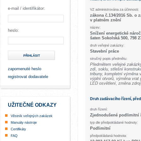
e-mail / identifikátor:
VZ administrována za účinnosti:
zákona č.134/2016 Sb. o 
v platném znění
název:
heslo:
Snížení energetické náro
šaten Sokolská 500, 798 
druh veřejné zakázky:
Stavební práce
PŘIHLÁSIT
stručný popis předmětu:
Předmětem veřejné zakázky
zapomenuté heslo
zdí, soklu, střešní konstr
tribuny, kompletní výměna 
registrovat dodavatele
výplní otvorů, výměna vrat 
LED osvětlení, změna zdro
Druh zadávacího řízení, pře
UŽITEČNÉ ODKAZY
druh řízení:
Zjednodušené podlimitní 
Věstník veřejných zakázek
Manuály nástroje
typ dle předpokládané hodnoty:
Podlimitní
Certifikáty
FAQ
předpokládaná hodnota: