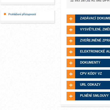
12 993 167,02 Kč bez DPH
Prohlášení přístupnosti
ZADÁVACÍ DOKUM
VYSVĚTLENÍ, ZMĚ
ZVEŘEJNĚNÉ ZPR
ELEKTRONICKÉ A
DOKUMENTY
CPV KÓDY VZ
URL ODKAZY
PLNĚNÍ SMLOUVY