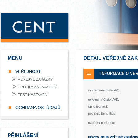
MENU
DETAIL VEŘEJNÉ ZA
VEŘEJNOST
INFORMACE O VE
VEŘEJNÉ ZAKÁZKY
PROFILY ZADAVATELŮ
systémové číslo VZ:
TEST NASTAVENÍ
evidenční číslo VVZ:
číslo jednací:
OCHRANA OS. ÚDAJŮ
počátek běhu lhůt:
nabídku podat do:
PŘIHLÁŠENÍ
Název, druh veřejné zakázk