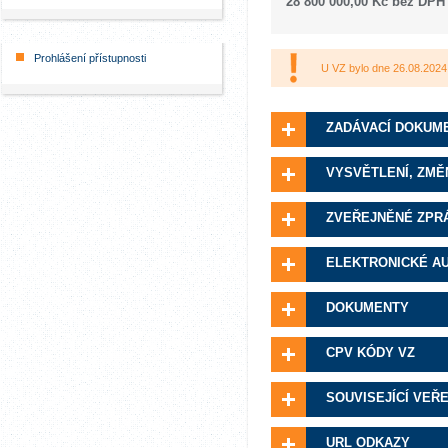
28 800 000,00 Kč bez DPH
Prohlášení přístupnosti
U VZ bylo dne 26.08.2024
ZADÁVACÍ DOKUM
VYSVĚTLENÍ, ZMĚ
ZVEŘEJNĚNÉ ZPR
ELEKTRONICKÉ A
DOKUMENTY
CPV KÓDY VZ
SOUVISEJÍCÍ VEŘ
URL ODKAZY