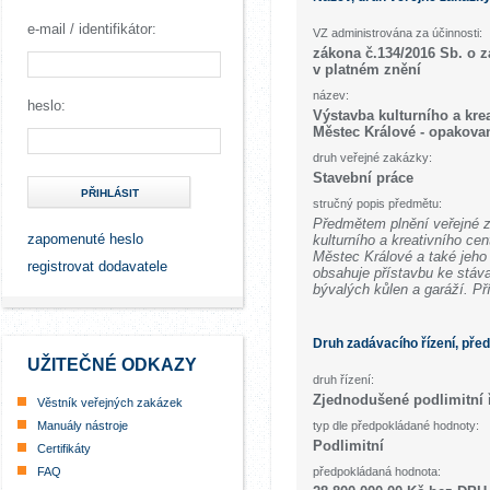
e-mail / identifikátor:
VZ administrována za účinnosti:
zákona č.134/2016 Sb. o 
v platném znění
název:
heslo:
Výstavba kulturního a kre
Městec Králové - opakova
druh veřejné zakázky:
Stavební práce
PŘIHLÁSIT
stručný popis předmětu:
Předmětem plnění veřejné 
zapomenuté heslo
kulturního a kreativního ce
Městec Králové a také jeho 
registrovat dodavatele
obsahuje přístavbu ke stáva
bývalých kůlen a garáží. P
Druh zadávacího řízení, pře
UŽITEČNÉ ODKAZY
druh řízení:
Zjednodušené podlimitní 
Věstník veřejných zakázek
Manuály nástroje
typ dle předpokládané hodnoty:
Podlimitní
Certifikáty
FAQ
předpokládaná hodnota: