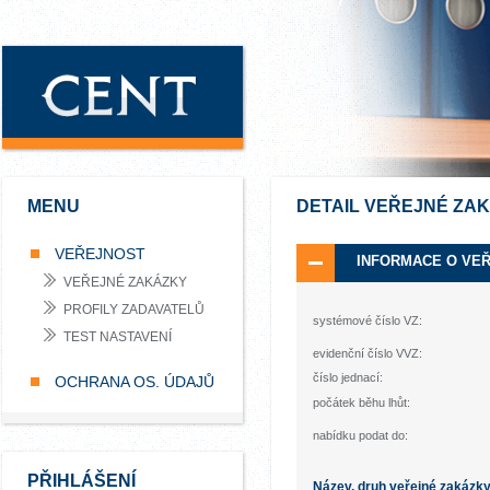
MENU
DETAIL VEŘEJNÉ ZA
VEŘEJNOST
INFORMACE O VE
VEŘEJNÉ ZAKÁZKY
PROFILY ZADAVATELŮ
systémové číslo VZ:
TEST NASTAVENÍ
evidenční číslo VVZ:
číslo jednací:
OCHRANA OS. ÚDAJŮ
počátek běhu lhůt:
nabídku podat do:
PŘIHLÁŠENÍ
Název, druh veřejné zakázk