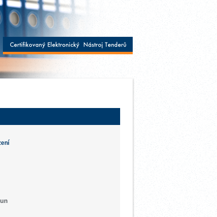
zení
oun