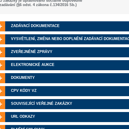
U zakázky je uplatňováno sociálně odpovědné
zadávání (§6 odst. 4 zákona č.134/2016 Sb.)
ZADÁVACÍ DOKUMENTACE
VYSVĚTLENÍ, ZMĚNA NEBO DOPLNĚNÍ ZADÁVACÍ DOKUMENTA
ZVEŘEJNĚNÉ ZPRÁVY
ELEKTRONICKÉ AUKCE
DOKUMENTY
CPV KÓDY VZ
SOUVISEJÍCÍ VEŘEJNÉ ZAKÁZKY
URL ODKAZY