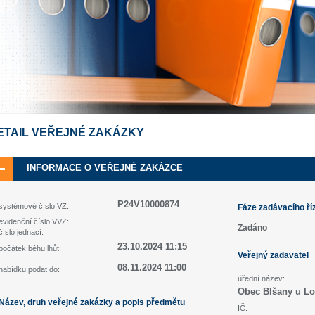
ETAIL VEŘEJNÉ ZAKÁZKY
INFORMACE O VEŘEJNÉ ZAKÁZCE
P24V10000874
systémové číslo VZ:
Fáze zadávacího ří
evidenční číslo VVZ:
Zadáno
číslo jednací:
23.10.2024 11:15
počátek běhu lhůt:
Veřejný zadavatel
08.11.2024 11:00
nabídku podat do:
úřední název:
Obec Blšany u L
Název, druh veřejné zakázky a popis předmětu
IČ: