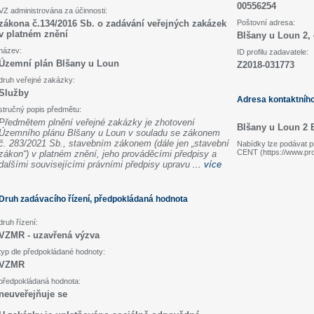
00556254
VZ administrována za účinnosti:
zákona č.134/2016 Sb. o zadávání veřejných zakázek
Poštovní adresa:
v platném znění
Blšany u Loun 2,
název:
ID profilu zadavatele:
Územní plán Blšany u Loun
Z2018-031773
druh veřejné zakázky:
Služby
Adresa kontaktníh
stručný popis předmětu:
Předmětem plnění veřejné zakázky je zhotovení
Blšany u Loun 2 
Územního plánu Blšany u Loun v souladu se zákonem
č. 283/2021 Sb., stavebním zákonem (dále jen „stavební
Nabídky lze podávat pr
CENT (https://www.pr
zákon“) v platném znění, jeho prováděcími předpisy a
dalšími souvisejícími právními předpisy upravu
... více
Druh zadávacího řízení, předpokládaná hodnota
druh řízení:
VZMR - uzavřená výzva
typ dle předpokládané hodnoty:
VZMR
předpokládaná hodnota:
neuveřejňuje se