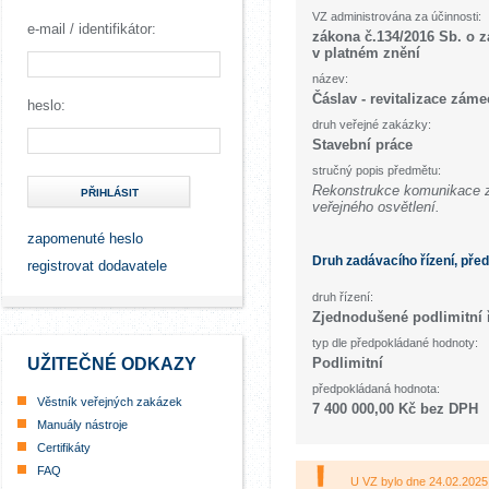
VZ administrována za účinnosti:
e-mail / identifikátor:
zákona č.134/2016 Sb. o 
v platném znění
název:
Čáslav - revitalizace záme
heslo:
druh veřejné zakázky:
Stavební práce
stručný popis předmětu:
Rekonstrukce komunikace z
PŘIHLÁSIT
veřejného osvětlení.
zapomenuté heslo
Druh zadávacího řízení, pře
registrovat dodavatele
druh řízení:
Zjednodušené podlimitní 
typ dle předpokládané hodnoty:
UŽITEČNÉ ODKAZY
Podlimitní
předpokládaná hodnota:
Věstník veřejných zakázek
7 400 000,00 Kč bez DPH
Manuály nástroje
Certifikáty
FAQ
U VZ bylo dne 24.02.2025