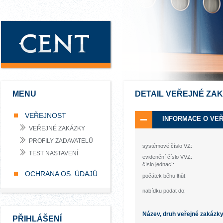
MENU
DETAIL VEŘEJNÉ ZA
VEŘEJNOST
INFORMACE O VE
VEŘEJNÉ ZAKÁZKY
PROFILY ZADAVATELŮ
systémové číslo VZ:
TEST NASTAVENÍ
evidenční číslo VVZ:
číslo jednací:
OCHRANA OS. ÚDAJŮ
počátek běhu lhůt:
nabídku podat do:
Název, druh veřejné zakázk
PŘIHLÁŠENÍ