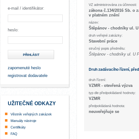
VZ administrována za účinnosti:
e-mail / identifikátor:
zákona č.134/2016 Sb. o 
v platném znění
název:
Štěpánov - chodníky ul. U 
heslo:
druh veřejné zakázky:
Stavební práce
stručný popis předmětu:
Štěpánov - chodníky ul. U Pa
PŘIHLÁSIT
zapomenuté heslo
Druh zadávacího řízení, pře
registrovat dodavatele
druh řízení:
VZMR - otevřená výzva
typ dle předpokládané hodnoty:
VZMR
UŽITEČNÉ ODKAZY
předpokládaná hodnota:
neuveřejňuje se
Věstník veřejných zakázek
Manuály nástroje
Certifikáty
FAQ