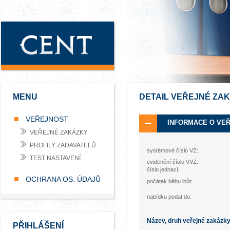
MENU
DETAIL VEŘEJNÉ ZA
VEŘEJNOST
INFORMACE O VE
VEŘEJNÉ ZAKÁZKY
PROFILY ZADAVATELŮ
systémové číslo VZ:
TEST NASTAVENÍ
evidenční číslo VVZ:
číslo jednací:
OCHRANA OS. ÚDAJŮ
počátek běhu lhůt:
nabídku podat do:
Název, druh veřejné zakázk
PŘIHLÁŠENÍ