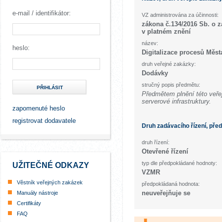
e-mail / identifikátor:
VZ administrována za účinnosti:
zákona č.134/2016 Sb. o 
v platném znění
název:
heslo:
Digitalizace procesů Měst
druh veřejné zakázky:
Dodávky
stručný popis předmětu:
PŘIHLÁSIT
Předmětem plnění této veře
serverové infrastruktury.
zapomenuté heslo
registrovat dodavatele
Druh zadávacího řízení, pře
druh řízení:
Otevřené řízení
typ dle předpokládané hodnoty:
UŽITEČNÉ ODKAZY
VZMR
Věstník veřejných zakázek
předpokládaná hodnota:
neuveřejňuje se
Manuály nástroje
Certifikáty
FAQ