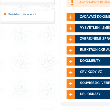
U VZ bylo dne 25.04.2025
Prohlášení přístupnosti
ZADÁVACÍ DOKUM
VYSVĚTLENÍ, ZMĚ
ZVEŘEJNĚNÉ ZPR
ELEKTRONICKÉ A
DOKUMENTY
CPV KÓDY VZ
SOUVISEJÍCÍ VEŘ
URL ODKAZY