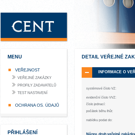
MENU
DETAIL VEŘEJNÉ ZA
VEŘEJNOST
INFORMACE O VE
VEŘEJNÉ ZAKÁZKY
PROFILY ZADAVATELŮ
systémové číslo VZ:
TEST NASTAVENÍ
evidenční číslo VVZ:
číslo jednací:
OCHRANA OS. ÚDAJŮ
počátek běhu lhůt:
nabídku podat do:
PŘIHLÁŠENÍ
Název, druh veřejné zakázk