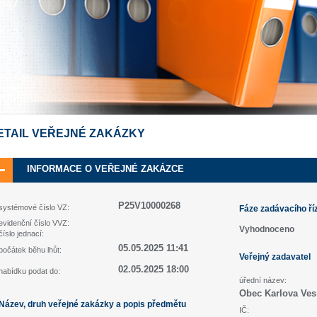
ETAIL VEŘEJNÉ ZAKÁZKY
INFORMACE O VEŘEJNÉ ZAKÁZCE
P25V10000268
systémové číslo VZ:
Fáze zadávacího ří
evidenční číslo VVZ:
Vyhodnoceno
číslo jednací:
05.05.2025 11:41
počátek běhu lhůt:
Veřejný zadavatel
02.05.2025 18:00
nabídku podat do:
úřední název:
Obec Karlova Ves
Název, druh veřejné zakázky a popis předmětu
IČ: