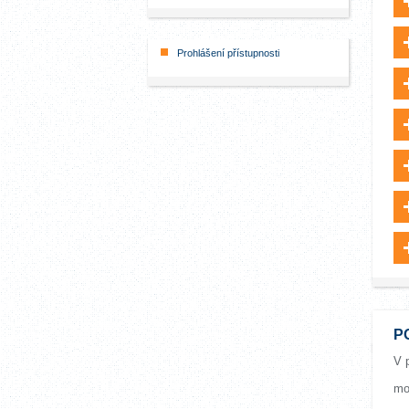
Prohlášení přístupnosti
P
V 
mo