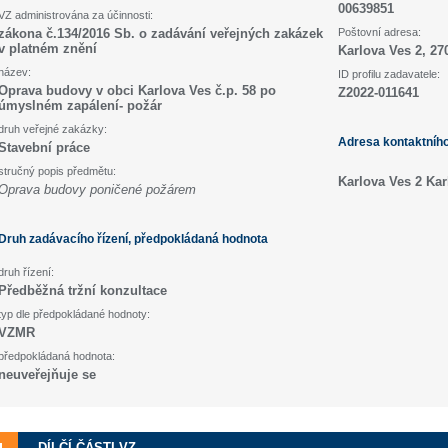
00639851
VZ administrována za účinnosti:
zákona č.134/2016 Sb. o zadávání veřejných zakázek
Poštovní adresa:
v platném znění
Karlova Ves 2, 27
název:
ID profilu zadavatele:
Oprava budovy v obci Karlova Ves č.p. 58 po
Z2022-011641
úmyslném zapálení- požár
druh veřejné zakázky:
Adresa kontaktníh
Stavební práce
stručný popis předmětu:
Karlova Ves 2 Kar
Oprava budovy poničené požárem
Druh zadávacího řízení, předpokládaná hodnota
druh řízení:
Předběžná tržní konzultace
typ dle předpokládané hodnoty:
VZMR
předpokládaná hodnota:
neuveřejňuje se
DÍLČÍ ČÁSTI VZ