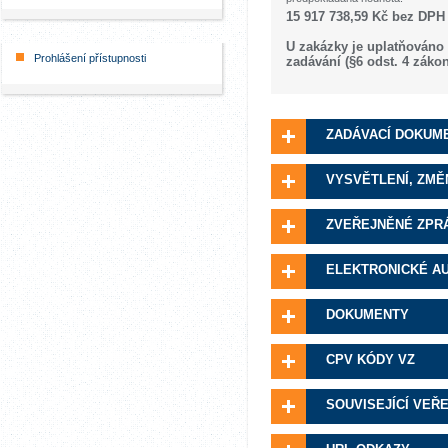
15 917 738,59 Kč bez DPH
U zakázky je uplatňováno
Prohlášení přístupnosti
zadávání (§6 odst. 4 záko
ZADÁVACÍ DOKUM
VYSVĚTLENÍ, ZMĚ
ZVEŘEJNĚNÉ ZPR
ELEKTRONICKÉ A
DOKUMENTY
CPV KÓDY VZ
SOUVISEJÍCÍ VEŘ