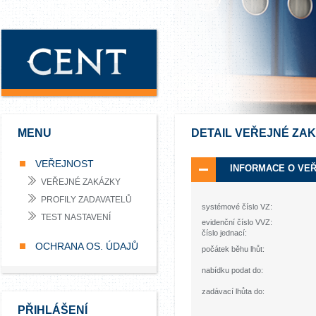
MENU
DETAIL VEŘEJNÉ ZA
VEŘEJNOST
INFORMACE O VE
VEŘEJNÉ ZAKÁZKY
PROFILY ZADAVATELŮ
systémové číslo VZ:
TEST NASTAVENÍ
evidenční číslo VVZ:
číslo jednací:
OCHRANA OS. ÚDAJŮ
počátek běhu lhůt:
nabídku podat do:
zadávací lhůta do:
PŘIHLÁŠENÍ