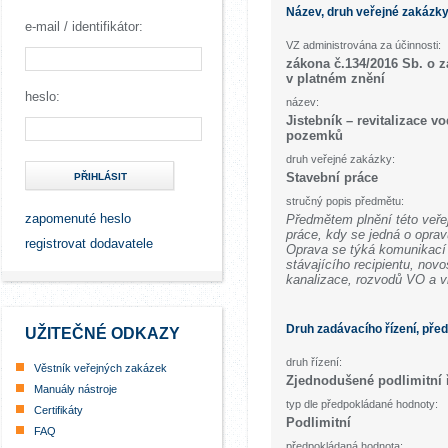
Název, druh veřejné zakázk
e-mail / identifikátor:
VZ administrována za účinnosti:
zákona č.134/2016 Sb. o 
v platném znění
heslo:
název:
Jistebník – revitalizace v
pozemků
druh veřejné zakázky:
Stavební práce
PŘIHLÁSIT
stručný popis předmětu:
zapomenuté heslo
Předmětem plnění této veře
práce, kdy se jedná o opra
registrovat dodavatele
Oprava se týká komunikací
stávajícího recipientu, nov
kanalizace, rozvodů VO a v
Druh zadávacího řízení, pře
UŽITEČNÉ ODKAZY
druh řízení:
Věstník veřejných zakázek
Zjednodušené podlimitní 
Manuály nástroje
typ dle předpokládané hodnoty:
Certifikáty
Podlimitní
FAQ
předpokládaná hodnota: