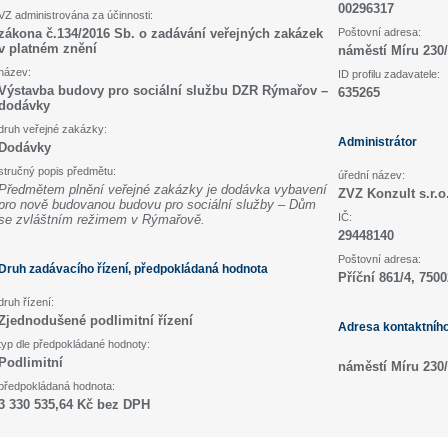
00296317
VZ administrována za účinnosti:
zákona č.134/2016 Sb. o zadávání veřejných zakázek
Poštovní adresa:
v platném znění
náměstí Míru 230
název:
ID profilu zadavatele:
Výstavba budovy pro sociální službu DZR Rýmařov –
635265
dodávky
druh veřejné zakázky:
Administrátor
Dodávky
stručný popis předmětu:
úřední název:
Předmětem plnění veřejné zakázky je dodávka vybavení
ZVZ Konzult s.r.o
pro nově budovanou budovu pro sociální služby – Dům
IČ:
se zvláštním režimem v Rýmařově.
29448140
Poštovní adresa:
Druh zadávacího řízení, předpokládaná hodnota
Příční 861/4, 750
druh řízení:
Zjednodušené podlimitní řízení
Adresa kontaktníh
typ dle předpokládané hodnoty:
Podlimitní
náměstí Míru 230
předpokládaná hodnota:
3 330 535,64 Kč bez DPH