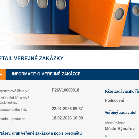
ETAIL VEŘEJNÉ ZAKÁZKY
INFORMACE O VEŘEJNÉ ZAKÁZCE
P26V10000018
systémové číslo VZ:
Fáze zadávacího ří
evidenční číslo VVZ:
Hodnocení
číslo jednací:
22.01.2026 09:37
počátek běhu lhůt:
Veřejný zadavatel
18.02.2026 10:00
nabídku podat do:
úřední název:
Město Rýmařov
Název, druh veřejné zakázky a popis předmětu
IČ: