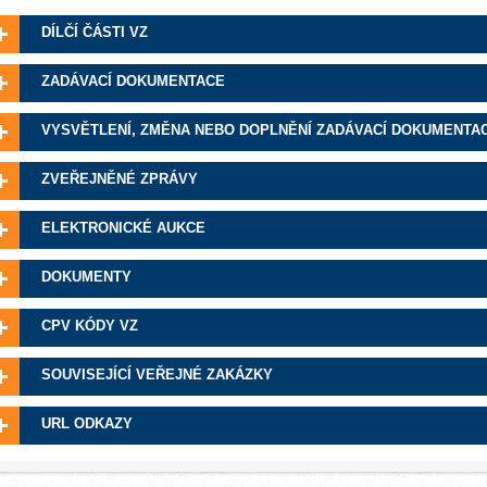
DÍLČÍ ČÁSTI VZ
ZADÁVACÍ DOKUMENTACE
VYSVĚTLENÍ, ZMĚNA NEBO DOPLNĚNÍ ZADÁVACÍ DOKUMENTA
ZVEŘEJNĚNÉ ZPRÁVY
ELEKTRONICKÉ AUKCE
DOKUMENTY
CPV KÓDY VZ
SOUVISEJÍCÍ VEŘEJNÉ ZAKÁZKY
URL ODKAZY