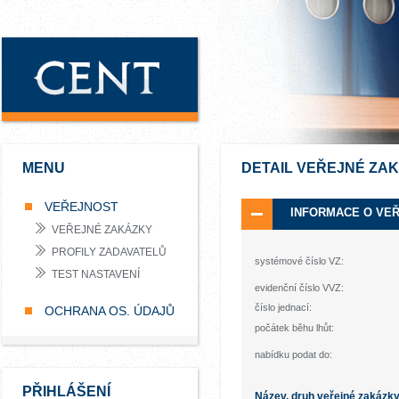
MENU
DETAIL VEŘEJNÉ ZA
VEŘEJNOST
INFORMACE O VE
VEŘEJNÉ ZAKÁZKY
PROFILY ZADAVATELŮ
systémové číslo VZ:
TEST NASTAVENÍ
evidenční číslo VVZ:
číslo jednací:
OCHRANA OS. ÚDAJŮ
počátek běhu lhůt:
nabídku podat do:
PŘIHLÁŠENÍ
Název, druh veřejné zakázk