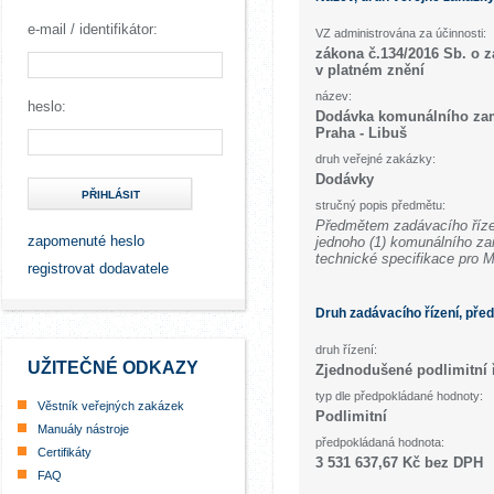
e-mail / identifikátor:
VZ administrována za účinnosti:
zákona č.134/2016 Sb. o 
v platném znění
název:
heslo:
Dodávka komunálního zam
Praha - Libuš
druh veřejné zakázky:
Dodávky
PŘIHLÁSIT
stručný popis předmětu:
Předmětem zadávacího říze
zapomenuté heslo
jednoho (1) komunálního za
technické specifikace pro 
registrovat dodavatele
Druh zadávacího řízení, pře
druh řízení:
UŽITEČNÉ ODKAZY
Zjednodušené podlimitní 
typ dle předpokládané hodnoty:
Věstník veřejných zakázek
Podlimitní
Manuály nástroje
předpokládaná hodnota:
Certifikáty
3 531 637,67 Kč bez DPH
FAQ