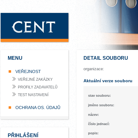
MENU
DETAIL SOUBORU
organizace:
VEŘEJNOST
VEŘEJNÉ ZAKÁZKY
Aktuální verze souboru
PROFILY ZADAVATELŮ
TEST NASTAVENÍ
stav souboru:
jméno souboru:
OCHRANA OS. ÚDAJŮ
název:
číslo jednací:
popis:
PŘIHLÁŠENÍ