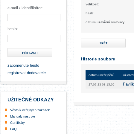
velikost:
e-mail / identifikátor:
hash:
datum uzavření smlouvy:
heslo:
ZPĚT
PŘIHLÁSIT
Historie souboru
zapomenuté heslo
registrovat dodavatele
datum uveřejnění
uživatel
Pavlík
27.07.23 08:15:06
UŽITEČNÉ ODKAZY
Věstník veřejných zakázek
Manuály nástroje
Certifikáty
FAQ