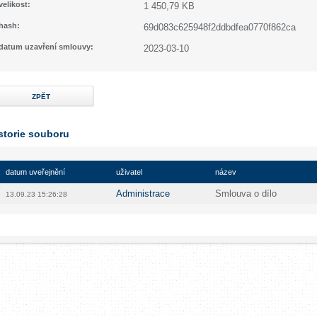
velikost:
1 450,79 KB
hash:
69d083c625948f2ddbdfea0770f862ca
datum uzavření smlouvy:
2023-03-10
ZPĚT
storie souboru
datum uveřejnění
uživatel
název
Administrace
Smlouva o dílo
13.09.23 15:26:28