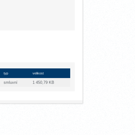
typ
velikost
smluvní
1 450,79 KB