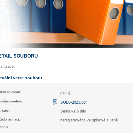
ETAIL SOUBORU
ganizace:
tuální verze souboru
stav souboru:
platný
jméno souboru:
SOD3-2023.pdf
název:
Smlouva o dílo
číslo jednací:
neregistrováno ve spisové službě
popis: