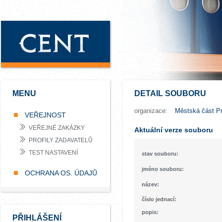
MENU
DETAIL SOUBORU
organizace:
Městská část Pr
VEŘEJNOST
VEŘEJNÉ ZAKÁZKY
Aktuální verze souboru
PROFILY ZADAVATELŮ
TEST NASTAVENÍ
stav souboru:
jméno souboru:
OCHRANA OS. ÚDAJŮ
název:
číslo jednací:
popis:
PŘIHLÁŠENÍ