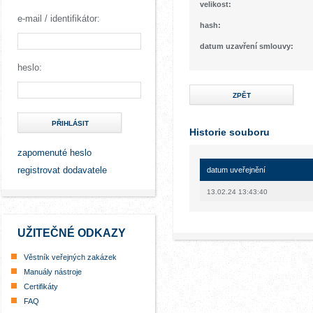
velikost:
e-mail / identifikátor:
hash:
datum uzavření smlouvy:
heslo:
ZPĚT
PŘIHLÁSIT
Historie souboru
zapomenuté heslo
registrovat dodavatele
datum uveřejnění
13.02.24 13:43:40
UŽITEČNÉ ODKAZY
Věstník veřejných zakázek
Manuály nástroje
Certifikáty
FAQ