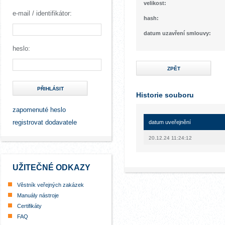
velikost:
e-mail / identifikátor:
hash:
datum uzavření smlouvy:
heslo:
ZPĚT
PŘIHLÁSIT
Historie souboru
zapomenuté heslo
registrovat dodavatele
datum uveřejnění
20.12.24 11:24:12
UŽITEČNÉ ODKAZY
Věstník veřejných zakázek
Manuály nástroje
Certifikáty
FAQ