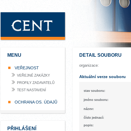
MENU
DETAIL SOUBORU
organizace:
VEŘEJNOST
VEŘEJNÉ ZAKÁZKY
Aktuální verze souboru
PROFILY ZADAVATELŮ
TEST NASTAVENÍ
stav souboru:
jméno souboru:
OCHRANA OS. ÚDAJŮ
název:
číslo jednací:
popis:
PŘIHLÁŠENÍ