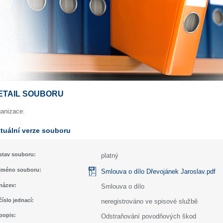
ETAIL SOUBORU
ganizace:
tuální verze souboru
stav souboru:
platný
jméno souboru:
Smlouva o dílo Dřevojánek Jaroslav.pdf
název:
Smlouva o dílo
číslo jednací:
neregistrováno ve spisové službě
popis:
Odstraňování povodňových škod