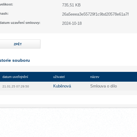
velikost:
735,51 KB
hash:
26a5eeea3e55729f1c9bd20578e61a7f
datum uzavření smlouvy:
2024-10-18
ZPĚT
storie souboru
datum uveřejnění
uživatel
název
Kuběnová
Smlouva o dílo
21.01.25 07:29:50