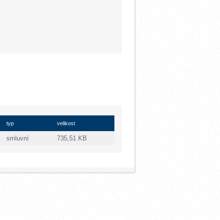
typ
velikost
smluvní
735,51 KB