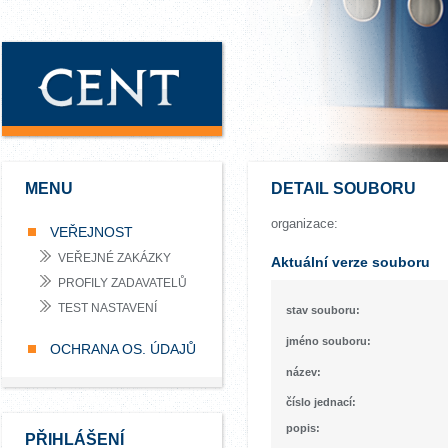
MENU
DETAIL SOUBORU
organizace:
VEŘEJNOST
VEŘEJNÉ ZAKÁZKY
Aktuální verze souboru
PROFILY ZADAVATELŮ
TEST NASTAVENÍ
stav souboru:
jméno souboru:
OCHRANA OS. ÚDAJŮ
název:
číslo jednací:
popis:
PŘIHLÁŠENÍ