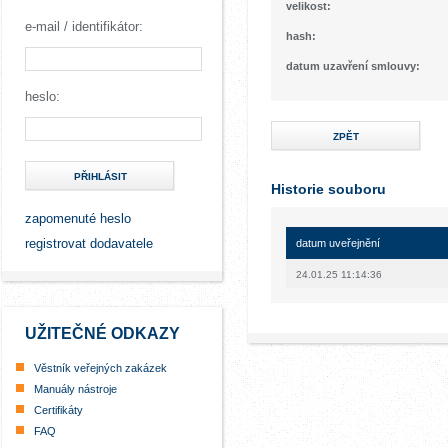
velikost:
e-mail / identifikátor:
hash:
datum uzavření smlouvy:
heslo:
ZPĚT
PŘIHLÁSIT
Historie souboru
zapomenuté heslo
registrovat dodavatele
datum uveřejnění
24.01.25 11:14:36
UŽITEČNÉ ODKAZY
Věstník veřejných zakázek
Manuály nástroje
Certifikáty
FAQ