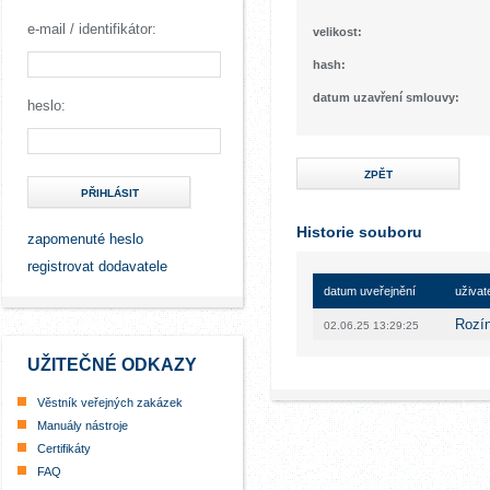
e-mail / identifikátor:
velikost:
hash:
datum uzavření smlouvy:
heslo:
ZPĚT
PŘIHLÁSIT
Historie souboru
zapomenuté heslo
registrovat dodavatele
datum uveřejnění
uživat
Rozí
02.06.25 13:29:25
UŽITEČNÉ ODKAZY
Věstník veřejných zakázek
Manuály nástroje
Certifikáty
FAQ