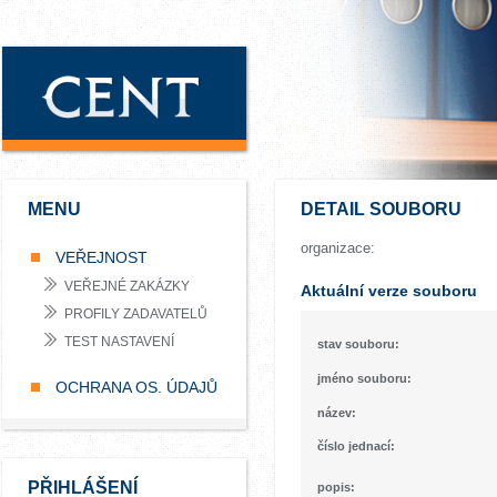
MENU
DETAIL SOUBORU
organizace:
VEŘEJNOST
VEŘEJNÉ ZAKÁZKY
Aktuální verze souboru
PROFILY ZADAVATELŮ
TEST NASTAVENÍ
stav souboru:
jméno souboru:
OCHRANA OS. ÚDAJŮ
název:
číslo jednací:
PŘIHLÁŠENÍ
popis: