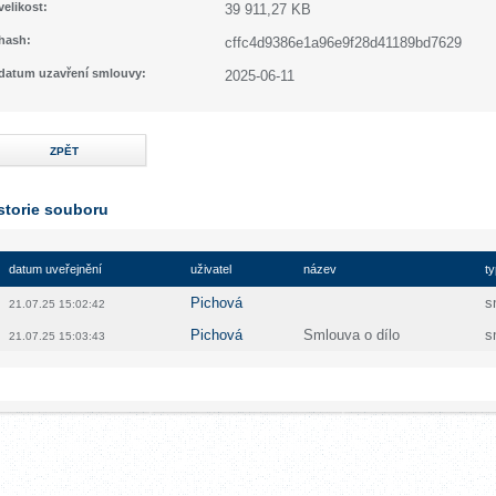
velikost:
39 911,27 KB
hash:
cffc4d9386e1a96e9f28d41189bd7629
datum uzavření smlouvy:
2025-06-11
ZPĚT
storie souboru
datum uveřejnění
uživatel
název
ty
Pichová
s
21.07.25 15:02:42
Pichová
Smlouva o dílo
s
21.07.25 15:03:43