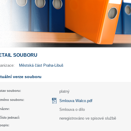
ETAIL SOUBORU
ganizace:
Městská část Praha-Libuš
tuální verze souboru
stav souboru:
platný
jméno souboru:
Smlouva Walco.pdf
název:
Smlouva o dílo
číslo jednací:
neregistrováno ve spisové službě
popis: