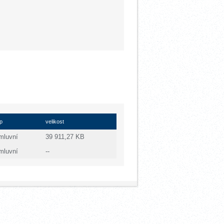
p
velikost
mluvní
39 911,27 KB
mluvní
--