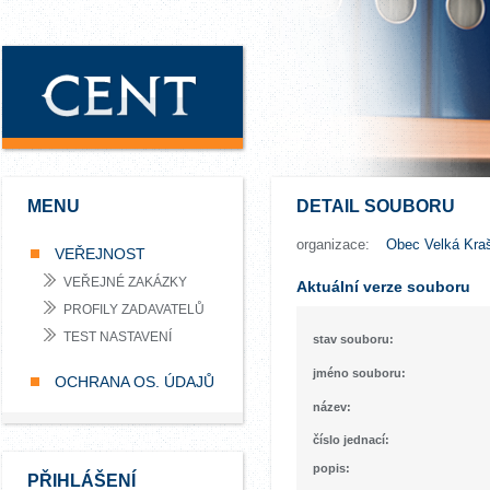
MENU
DETAIL SOUBORU
organizace:
Obec Velká Kra
VEŘEJNOST
VEŘEJNÉ ZAKÁZKY
Aktuální verze souboru
PROFILY ZADAVATELŮ
TEST NASTAVENÍ
stav souboru:
jméno souboru:
OCHRANA OS. ÚDAJŮ
název:
číslo jednací:
popis:
PŘIHLÁŠENÍ