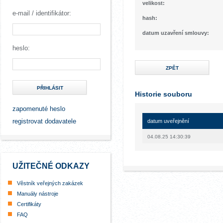
velikost:
e-mail / identifikátor:
hash:
datum uzavření smlouvy:
heslo:
ZPĚT
PŘIHLÁSIT
Historie souboru
zapomenuté heslo
registrovat dodavatele
datum uveřejnění
04.08.25 14:30:39
UŽITEČNÉ ODKAZY
Věstník veřejných zakázek
Manuály nástroje
Certifikáty
FAQ