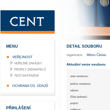
MENU
DETAIL SOUBORU
organizace:
Město Čáslav
VEŘEJNOST
VEŘEJNÉ ZAKÁZKY
Aktuální verze souboru
PROFILY ZADAVATELŮ
TEST NASTAVENÍ
stav souboru:
jméno souboru:
OCHRANA OS. ÚDAJŮ
název:
číslo jednací:
popis:
PŘIHLÁŠENÍ
velikost: