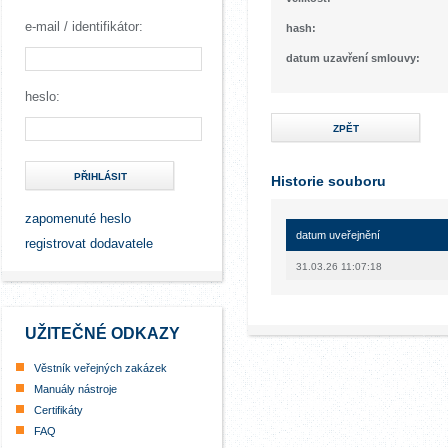
e-mail / identifikátor:
hash:
datum uzavření smlouvy:
heslo:
ZPĚT
PŘIHLÁSIT
Historie souboru
zapomenuté heslo
datum uveřejnění
registrovat dodavatele
31.03.26 11:07:18
UŽITEČNÉ ODKAZY
Věstník veřejných zakázek
Manuály nástroje
Certifikáty
FAQ