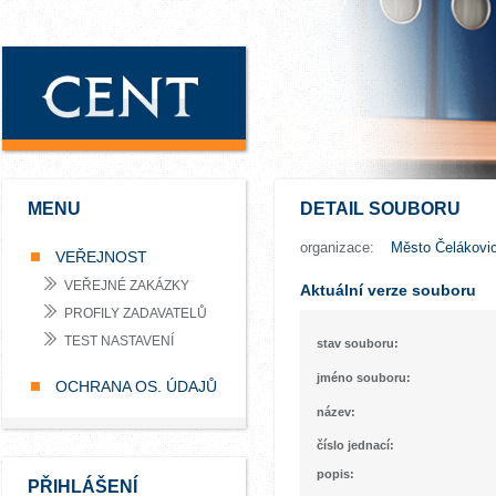
MENU
DETAIL SOUBORU
organizace:
Město Čelákovi
VEŘEJNOST
VEŘEJNÉ ZAKÁZKY
Aktuální verze souboru
PROFILY ZADAVATELŮ
TEST NASTAVENÍ
stav souboru:
jméno souboru:
OCHRANA OS. ÚDAJŮ
název:
číslo jednací:
popis:
PŘIHLÁŠENÍ