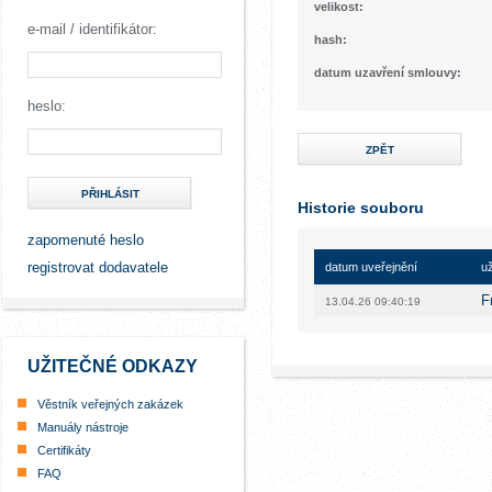
velikost:
e-mail / identifikátor:
hash:
datum uzavření smlouvy:
heslo:
ZPĚT
PŘIHLÁSIT
Historie souboru
zapomenuté heslo
registrovat dodavatele
datum uveřejnění
už
F
13.04.26 09:40:19
UŽITEČNÉ ODKAZY
Věstník veřejných zakázek
Manuály nástroje
Certifikáty
FAQ