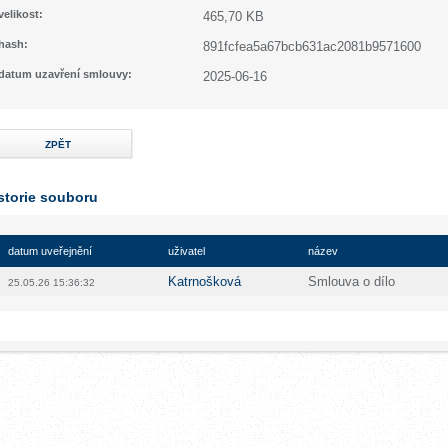
velikost:
465,70 KB
hash:
891fcfea5a67bcb631ac2081b9571600
datum uzavření smlouvy:
2025-06-16
ZPĚT
storie souboru
datum uveřejnění
uživatel
název
Katrnošková
Smlouva o dílo
25.05.26 15:36:32