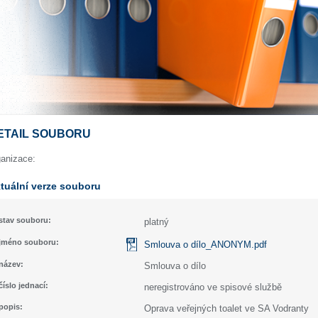
ETAIL SOUBORU
ganizace:
tuální verze souboru
stav souboru:
platný
jméno souboru:
Smlouva o dílo_ANONYM.pdf
název:
Smlouva o dílo
číslo jednací:
neregistrováno ve spisové službě
popis:
Oprava veřejných toalet ve SA Vodranty