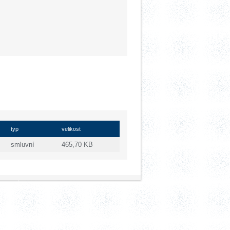
typ
velikost
smluvní
465,70 KB