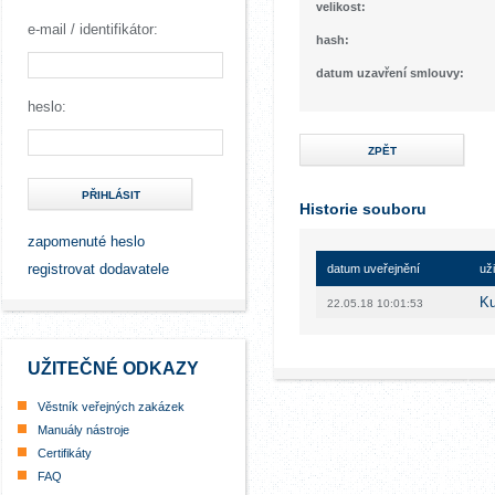
velikost:
e-mail / identifikátor:
hash:
datum uzavření smlouvy:
heslo:
ZPĚT
PŘIHLÁSIT
Historie souboru
zapomenuté heslo
registrovat dodavatele
datum uveřejnění
uži
Ku
22.05.18 10:01:53
UŽITEČNÉ ODKAZY
Věstník veřejných zakázek
Manuály nástroje
Certifikáty
FAQ