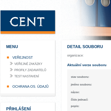
MENU
DETAIL SOUBORU
organizace:
VEŘEJNOST
VEŘEJNÉ ZAKÁZKY
Aktuální verze souboru
PROFILY ZADAVATELŮ
TEST NASTAVENÍ
stav souboru:
jméno souboru:
OCHRANA OS. ÚDAJŮ
název:
číslo jednací:
popis:
PŘIHLÁŠENÍ