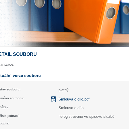
ETAIL SOUBORU
ganizace:
tuální verze souboru
stav souboru:
platný
jméno souboru:
Smlouva o dilo.pdf
název:
Smlouva o dílo
číslo jednací:
neregistrováno ve spisové službě
popis: