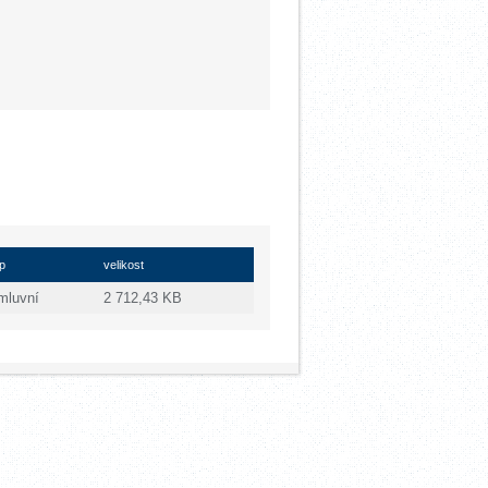
p
velikost
mluvní
2 712,43 KB