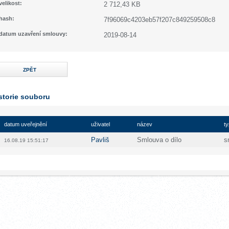
velikost:
2 712,43 KB
hash:
7f96069c4203eb57f207c849259508c8
datum uzavření smlouvy:
2019-08-14
ZPĚT
storie souboru
datum uveřejnění
uživatel
název
ty
Pavliš
Smlouva o dílo
s
16.08.19 15:51:17