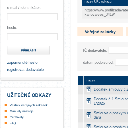
název URL odkazu
e-mail / identifikátor:
https://www.profilzadavate
karlova-ves_3419/
heslo:
Veřejné zakázky
IČ dodavatele:
PŘIHLÁSIT
zapomenuté heslo
datum podpisu od:
registrovat dodavatele
název
Dodatek smlouvy č.
UŽITEČNÉ ODKAZY
Dodatek č.1 Smlouvy
1/2025
Věstník veřejných zakázek
Manuály nástroje
Smlouva o poskytnut
daru
Certifikáty
FAQ
Smlouva o pronájmu