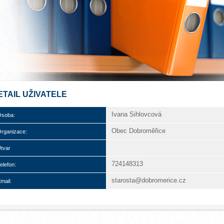
ETAIL UŽIVATELE
Ivana Sihlovcová
soba:
Obec Dobroměřice
rganizace:
tvar
724148313
elefon:
starosta@dobromerice.cz
mail: