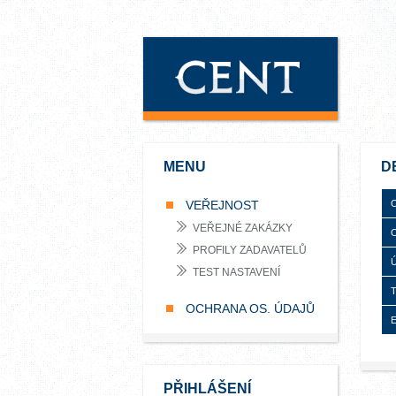
MENU
D
VEŘEJNOST
O
VEŘEJNÉ ZAKÁZKY
O
PROFILY ZADAVATELŮ
Ú
TEST NASTAVENÍ
T
OCHRANA OS. ÚDAJŮ
E
PŘIHLÁŠENÍ