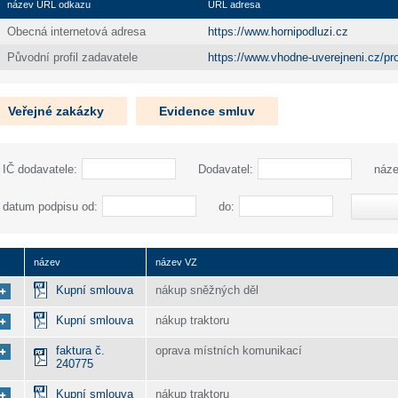
název URL odkazu
URL adresa
Obecná internetová adresa
https://www.hornipodluzi.cz
Původní profil zadavatele
https://www.vhodne-uverejneni.cz/prof
Veřejné zakázky
Evidence smluv
IČ dodavatele:
Dodavatel:
náze
datum podpisu od:
do:
název
název VZ
Kupní smlouva
nákup sněžných děl
Kupní smlouva
nákup traktoru
faktura č.
oprava místních komunikací
240775
Kupní smlouva
nákup traktoru