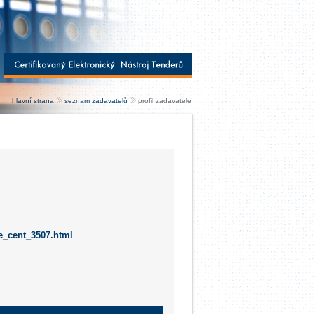
hlavní strana
seznam zadavatelů
profil zadavatele
le_cent_3507.html