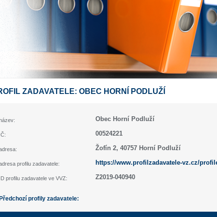
ROFIL ZADAVATELE: OBEC HORNÍ PODLUŽÍ
Obec Horní Podluží
název:
00524221
IČ:
Žofín 2, 40757 Horní Podluží
adresa:
https://www.profilzadavatele-vz.cz/profi
adresa profilu zadavatele:
Z2019-040940
ID profilu zadavatele ve VVZ:
Předchozí profily zadavatele: