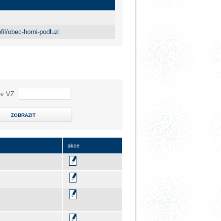
il/obec-horni-podluzi
v VZ:
ZOBRAZIT
akce