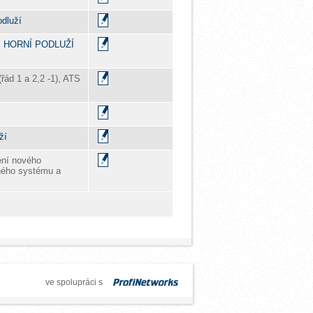
dluží
 HORNÍ PODLUŽÍ
řád 1 a 2,2 -1), ATS
ží
ení nového
ného systému a
ve spolupráci s