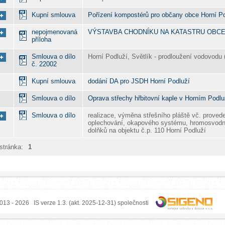
Kupní smlouva
Pořízení kompostérů pro občany obce Horní Po
nepojmenovaná
VÝSTAVBA CHODNÍKU NA KATASTRU OBCE
příloha
Smlouva o dílo
Horní Podluží, Světlík - prodloužení vodovodu (
č. 22002
Kupní smlouva
dodání DA pro JSDH Horní Podluží
Smlouva o dílo
Oprava střechy hřbitovní kaple v Horním Podlu
Smlouva o dílo
realizace, výměna střešního pláště vč. proved
oplechování, okapového systému, hromosvod
dolňků na objektu č.p. 110 Horní Podluží
stránka:
1
013 - 2026 IS verze 1.3. (akt. 2025-12-31) společnosti