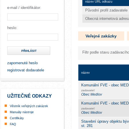
název URL odkazu
e-mail / identifikátor:
Původní profil zadavatele
Obecná internetová adres
heslo:
Veřejné zakázky
PŘIHLÁSIT
Filtr podle stavu zadávacího
zapomenuté heslo
registrovat dodavatele
název
Komunální FVE - obec ME
zadavatel:
Obec Medlov
UŽITEČNÉ ODKAZY
Komunální FVE - obec ME
Věstník veřejných zakázek
zadavatel:
Manuály nástroje
Obec Medlov
Certifikáty
Stavební úpravy objektu býva
FAQ
st. 281