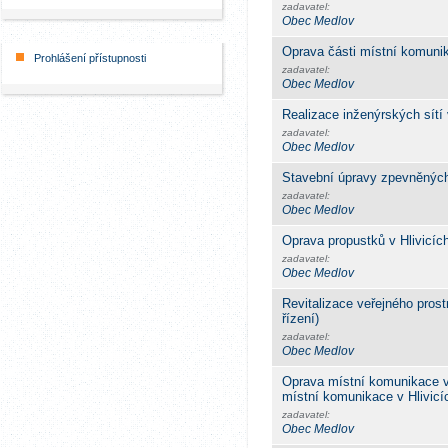
zadavatel:
Obec Medlov
Oprava části místní komuni
Prohlášení přístupnosti
zadavatel:
Obec Medlov
Realizace inženýrských sítí
zadavatel:
Obec Medlov
Stavební úpravy zpevněných
zadavatel:
Obec Medlov
Oprava propustků v Hlivicíc
zadavatel:
Obec Medlov
Revitalizace veřejného prost
řízení)
zadavatel:
Obec Medlov
Oprava místní komunikace v
místní komunikace v Hlivicí
zadavatel:
Obec Medlov