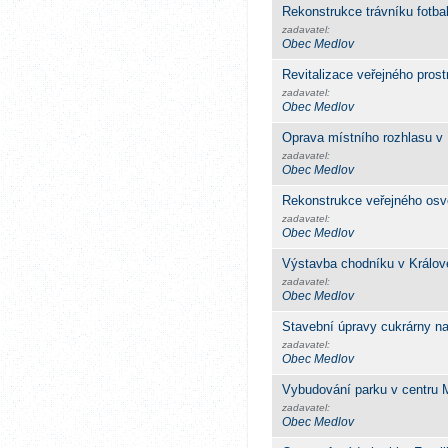
Rekonstrukce trávníku fotba
zadavatel:
Obec Medlov
Revitalizace veřejného prost
zadavatel:
Obec Medlov
Oprava místního rozhlasu v
zadavatel:
Obec Medlov
Rekonstrukce veřejného osvě
zadavatel:
Obec Medlov
Výstavba chodníku v Králov
zadavatel:
Obec Medlov
Stavební úpravy cukrárny na
zadavatel:
Obec Medlov
Vybudování parku v centru 
zadavatel:
Obec Medlov