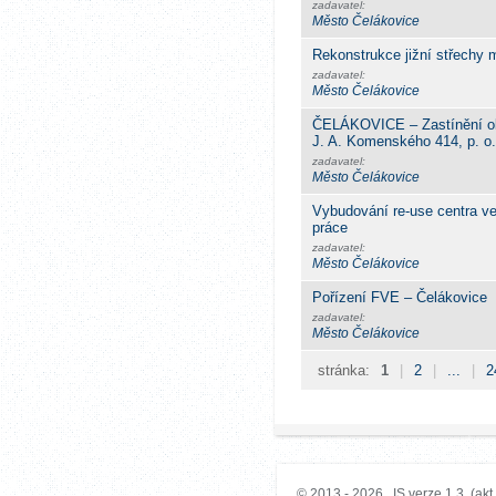
zadavatel:
Město Čelákovice
Rekonstrukce jižní střechy
zadavatel:
Město Čelákovice
ČELÁKOVICE – Zastínění ok
J. A. Komenského 414, p. o.
zadavatel:
Město Čelákovice
Vybudování re-use centra v
práce
zadavatel:
Město Čelákovice
Pořízení FVE – Čelákovice
zadavatel:
Město Čelákovice
stránka:
1
|
2
|
...
|
2
© 2013 - 2026 IS verze 1.3. (akt