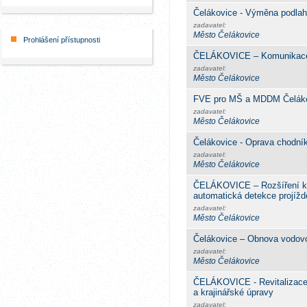
Čelákovice - Výměna podlaho
zadavatel:
Město Čelákovice
Prohlášení přístupnosti
ČELÁKOVICE – Komunikace J
zadavatel:
Město Čelákovice
FVE pro MŠ a MDDM Čelák
zadavatel:
Město Čelákovice
Čelákovice - Oprava chodník
zadavatel:
Město Čelákovice
ČELÁKOVICE – Rozšíření k
automatická detekce projíždě
zadavatel:
Město Čelákovice
Čelákovice – Obnova vodovo
zadavatel:
Město Čelákovice
ČELÁKOVICE - Revitalizace 
a krajinářské úpravy
zadavatel: