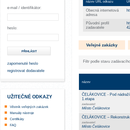
název URL odkazu
UR
e-mail / identifikátor:
Obecná internetová
ht
adresa
Původní profil
h
zadavatele
4
heslo:
Veřejné zakázky
PŘIHLÁSIT
Filtr podle stavu zadávacího
zapomenuté heslo
registrovat dodavatele
název
ČELÁKOVICE - Pod nádražím
UŽITEČNÉ ODKAZY
1.etapa
zadavatel:
Věstník veřejných zakázek
Město Čelákovice
Manuály nástroje
ČELÁKOVICE – Rekonstrukc
Certifikáty
zadavatel:
FAQ
Město Čelákovice