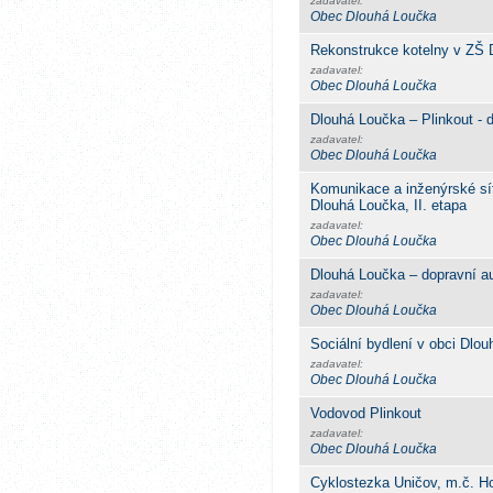
zadavatel:
Obec Dlouhá Loučka
Rekonstrukce kotelny v ZŠ 
zadavatel:
Obec Dlouhá Loučka
Dlouhá Loučka – Plinkout - 
zadavatel:
Obec Dlouhá Loučka
Komunikace a inženýrské sít
Dlouhá Loučka, II. etapa
zadavatel:
Obec Dlouhá Loučka
Dlouhá Loučka – dopravní a
zadavatel:
Obec Dlouhá Loučka
Sociální bydlení v obci Dlo
zadavatel:
Obec Dlouhá Loučka
Vodovod Plinkout
zadavatel:
Obec Dlouhá Loučka
Cyklostezka Uničov, m.č. H