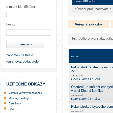
název URL odkazu
e-mail / identifikátor:
původní profil zadavatele
Veřejné zakázky
heslo:
Filtr podle stavu zadávacího
PŘIHLÁSIT
zapomenuté heslo
název
registrovat dodavatele
Rekonstrukce střechy na bu
220
zadavatel:
Obec Dlouhá Loučka
UŽITEČNÉ ODKAZY
Opatření ke snížení energeti
v obci Dlouhá Loučka
Věstník veřejných zakázek
zadavatel:
Manuály nástroje
Obec Dlouhá Loučka
Certifikáty
Rekonstrukce bytového dom
FAQ
zadavatel: